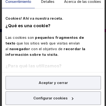
Consentimiento
Detalles
Acerca de las cookies
Cookies! Ahí va nuestra receta.
¿Qué es una cookie?
Las cookies son
pequeños fragmentos de
También puede interesarte
texto
que los sitios web que visitas envían
al
navegador
con el objetivo de
recordar la
información sobre tu visita
.
9 DICIEMBRE 2025
Ampliación de los plazos de
¿Para qué las utilizamos?
adaptación de los sistemas
En Lefebvre utilizamos las cookies con
fines
informáticos de facturación (RF 49/25
Se retrasa la entrada en vigor del Reglamento que
Aceptar y cerrar
analíticos
para tratar de
mejorar tu experiencia
en
02 de Diciembre de 2025 al 08 de
establece los requisitos que deben adoptar los
nuestra página web. También con fines publicitarios,
Diciembre de 2025)
sistemas y programas informáticos o electrónicos que
para poder mostrarte publicidad y contenidos de tu
soporten los procesos de facturación de empresarios
Configurar cookies
interés.
y profesionales.