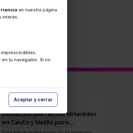
riencia
en nuestra página
 interés.
 imprescindibles.
r en tu navegador. Si no
Aceptar y cerrar
16 SEPTIEMBRE 2025
Deducción por rentas obtenidas
en Ceuta y Melilla para
contribuyentes no residentes en
Para aplicar la deducción, no se exige una