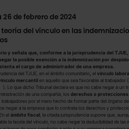
a 26 de febrero de 2024
 teoría del vínculo en las indemnizaci
vos
rio y señala que, conforme a la jurisprudencia del TJUE,
negar la posible exención a la indemnización por despido
stenta el cargo de administrador de una empresa.
rudencia del TJUE, en el ámbito comunitario
,
el
vínculo labora
vínculo mercantil
en aquello que sea favorable al trabajador (
6
). Lo que dicho Tribunal declara es que no cabe negar a un 
ministración de una compañía, los
derechos o protecciones
trabajadores por el mero hecho de formar parte del órgano de 
e negar a la empresa que lo contrata los derechos y protecci
En el
ámbito fiscal
, la citada jurisprudencia supone que, aun
able la teoría del vínculo, no cabe negar la deducibilidad de las
or ni hacer de peor condición a este o a su empresa pagadora 