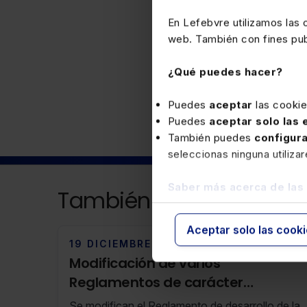
En Lefebvre utilizamos las
web. También con fines publ
¿Qué puedes hacer?
Fiscal
Puedes
aceptar
las cooki
Puedes
aceptar solo las
También puedes
configur
seleccionas ninguna utiliza
Saber más acerca de las
También puede interesa
Aceptar solo las cook
19 DICIEMBRE 2023
Modificación de varios
Reglamentos de carácter
tributario en Gipuzkoa (RF 50/23 12
Se modifican el Reglamento de desarrollo de la