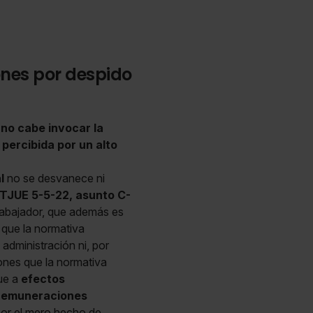
ones por despido
 no cabe invocar la
 percibida por un alto
l
no se desvanece ni
TJUE 5-5-22, asunto C-
trabajador, que además es
que la normativa
administración ni, por
ones que la normativa
que a
efectos
remuneraciones
por el mero hecho de