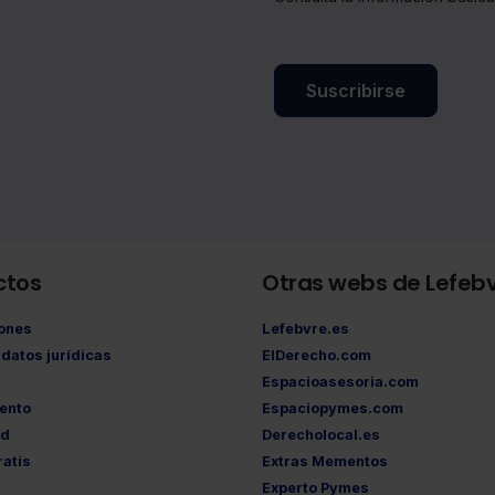
Suscribirse
ctos
Otras webs de Lefeb
iones
Lefebvre.es
datos jurídicas
ElDerecho.com
Espacioasesoria.com
ento
Espaciopymes.com
ad
Derecholocal.es
atis
Extras Mementos
Experto Pymes