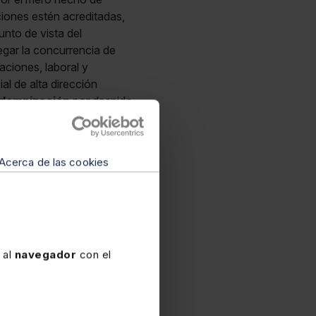
ciones estén acreditadas,
unto de vista del
egar la concurrencia de
ciones, laboral y
al de alta dirección
ndemnización
por despido
ubiera tenido una relación
inaria pasó a ser especial
taran exentos del IRPF. De
Acerca de las cookies
,
TEAC 6-11-13EDD
ble la jurisprudencia del
nistración y
ta dirección (
TJUE 11-11-
mando ahora que no basta
ación orgánica, de carácter
 al
navegador
con el
on la sociedad, se
ión recibida a la que ella