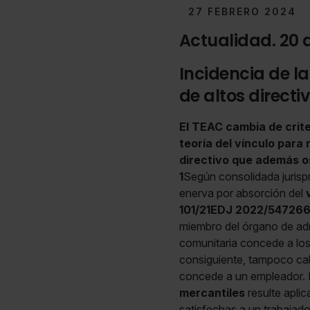
27 FEBRERO 2024
Actualidad. 20 
Incidencia de la
de altos directi
El TEAC cambia de crite
teoría del vínculo para 
directivo que además o
1
Según consolidada jurisp
enerva por absorción del
101/21EDJ 2022/54726
miembro del órgano de ad
comunitaria concede a los 
consiguiente, tampoco cab
concede a un empleador. 
mercantiles
resulte aplic
satisfechas a un trabajad