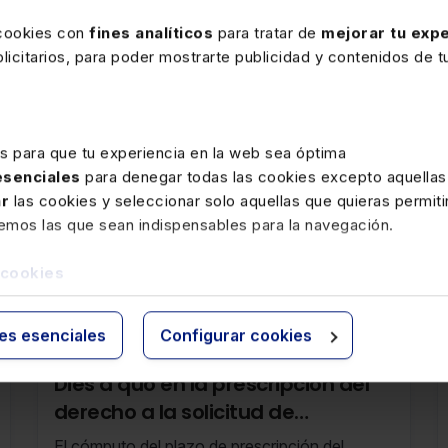
 cookies con
fines analíticos
para tratar de
mejorar tu expe
icitarios, para poder mostrarte publicidad y contenidos de tu
es para que tu experiencia en la web sea óptima
 esenciales
para denegar todas las cookies excepto aquellas
ar
las cookies y seleccionar solo aquellas que quieras permiti
remos las que sean indispensables para la navegación.
 cookies
rte
ies esenciales
Configurar cookies
30 SEPTIEMBRE 2025
Dies a quo en la prescripción del
derecho a la solicitud de
reembolso del coste de las
El cómputo del plazo de prescripción del