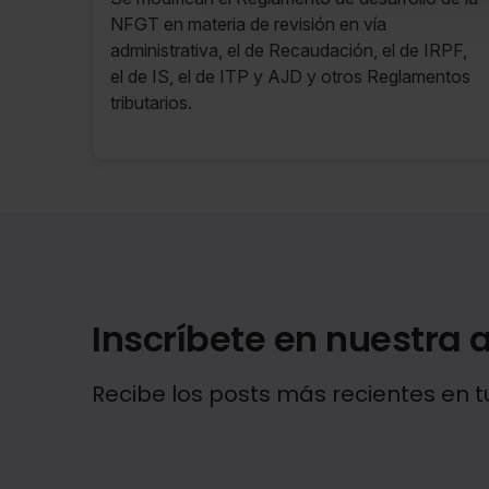
de Diciembre de 2023 al 18 de
NFGT en materia de revisión en vía
Diciembre de 2023)
administrativa, el de Recaudación, el de IRPF,
el de IS, el de ITP y AJD y otros Reglamentos
tributarios.
Inscríbete en nuestra a
Recibe los posts más recientes en t