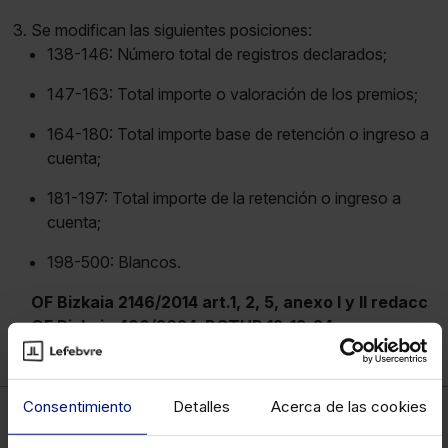
Se modifican las siguientes posiciones:
138-146: Número total de registros declarados;
147-163: Total importe o valoración de los premios;
164-180: Total importe base de retención o ingreso a
cuenta;
181-197: Total importe de la retención o ingreso a
cuenta;
198-500: Blancos.
OF Bizkaia 2146/2014 art.1, 2, 5, anexo I y II redacc
OF Bizkaia 488/2024, BOTHB 12-12-24
Consentimiento
Detalles
Acerca de las cookies
Fiscal