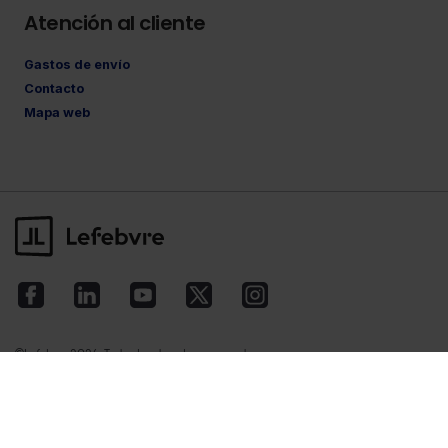
Atención al cliente
Gastos de envío
Contacto
Mapa web
©Lefebvre
2026. Todos los derechos reservados.
Aviso legal
·
Política de privacidad
·
Política
de cookies
·
Condiciones de contratación