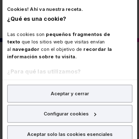
Cookies! Ahí va nuestra receta.
¿Qué es una cookie?
Las cookies son
pequeños fragmentos de
texto
que los sitios web que visitas envían
al
navegador
con el objetivo de
recordar la
También puede interesarte
información sobre tu visita
.
¿Para qué las utilizamos?
28 MAYO 2024
Aprobación de los modelos de
En Lefebvre utilizamos las cookies con
fines
Aceptar y cerrar
declaración de 2023 (RF 21/24 21 de
analíticos
para tratar de
mejorar tu experiencia
en
nuestra página web. También con fines publicitarios,
Mayo de 2024 al 27 de Mayo de 2024)
Se aprueba la Orden Ministerial que regula los
para poder mostrarte publicidad y contenidos de tu
modelos de declaraciones para los períodos
Configurar cookies
interés.
impositivos iniciados a partir del 1-1-2023 del IS, del
IRNR correspondiente a establecimientos
¿Qué puedes hacer?
Aceptar solo las cookies esenciales
permanentes y de las entidades en régimen de