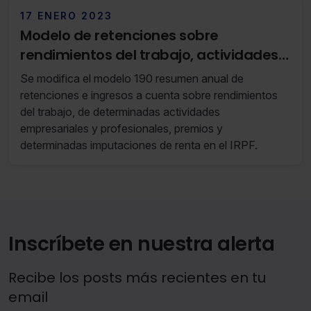
perfectamente identificado.
17 ENERO 2023
Modelo de retenciones sobre
rendimientos del trabajo, actividades,
premios e imputaciones de renta en el
Se modifica el modelo 190 resumen anual de
IRPF (RF 02/23 10 de Enero de 2023 al 16
retenciones e ingresos a cuenta sobre rendimientos
de Enero de 2023)
del trabajo, de determinadas actividades
empresariales y profesionales, premios y
determinadas imputaciones de renta en el IRPF.
Inscríbete en nuestra alerta
Recibe los posts más recientes en tu
email