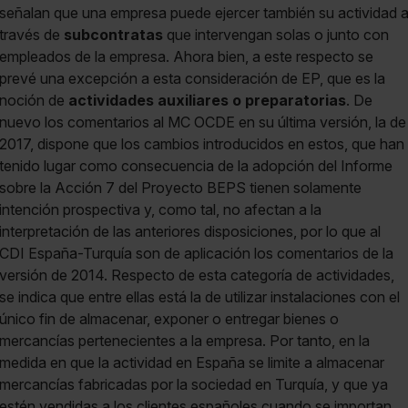
señalan que una empresa puede ejercer también su actividad 
través de
subcontratas
que intervengan solas o junto con
empleados de la empresa. Ahora bien, a este respecto se
prevé una excepción a esta consideración de EP, que es la
noción de
actividades auxiliares o preparatorias
. De
nuevo los comentarios al MC OCDE en su última versión, la de
2017, dispone que los cambios introducidos en estos, que han
tenido lugar como consecuencia de la adopción del Informe
sobre la Acción 7 del Proyecto BEPS tienen solamente
intención prospectiva y, como tal, no afectan a la
interpretación de las anteriores disposiciones, por lo que al
CDI España-Turquía son de aplicación los comentarios de la
versión de 2014. Respecto de esta categoría de actividades,
se indica que entre ellas está la de utilizar instalaciones con el
único fin de almacenar, exponer o entregar bienes o
mercancías pertenecientes a la empresa. Por tanto, en la
medida en que la actividad en España se limite a almacenar
mercancías fabricadas por la sociedad en Turquía, y que ya
estén vendidas a los clientes españoles cuando se importan,