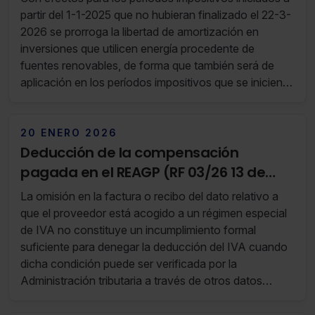
renovables
partir del 1-1-2025 que no hubieran finalizado el 22-3-
2026 se prorroga la libertad de amortización en
inversiones que utilicen energía procedente de
fuentes renovables, de forma que también será de
aplicación en los períodos impositivos que se inicien o
concluyan en 2025 y 2026, cuando la entrada en
funcionamiento de los elementos que pueden
acogerse a la libertad de amortización, se produzca
20 ENERO 2026
en 2025 y 2026 respectivamente.
Deducción de la compensación
pagada en el REAGP (RF 03/26 13 de
Enero de 2026 al 19 de Enero de 2026)
La omisión en la factura o recibo del dato relativo a
que el proveedor está acogido a un régimen especial
de IVA no constituye un incumplimiento formal
suficiente para denegar la deducción del IVA cuando
dicha condición puede ser verificada por la
Administración tributaria a través de otros datos
contenidos en la factura, el libro registro y sus propias
bases de datos, siempre que el proveedor esté