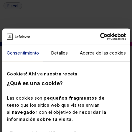
Fiscal
Consentimiento
Detalles
Acerca de las cookies
También puede interesarte
Cookies! Ahí va nuestra receta.
23 JUNIO 2026
¿Qué es una cookie?
Revisión de la lista de países, territorios
y regímenes fiscales perjudiciales que
Las cookies son
pequeños fragmentos de
tienen la consideración de jurisdicción
texto
que los sitios web que visitas envían
Se revisa la lista de los países y territorios, así como
no cooperativa
al
navegador
con el objetivo de
recordar la
los regímenes fiscales perjudiciales, que tienen la
información sobre tu visita
.
consideración de jurisdicciones no cooperativas