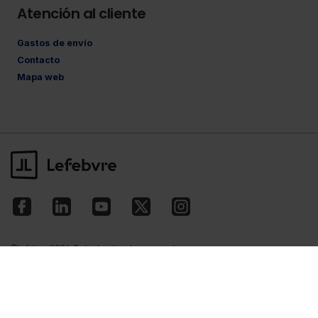
Atención al cliente
Gastos de envío
Contacto
Mapa web
©Lefebvre
2026. Todos los derechos reservados.
Aviso legal
·
Política de privacidad
·
Política
de cookies
·
Condiciones de contratación