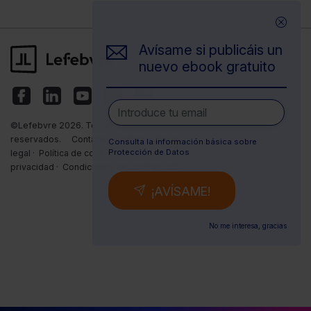
Avísame si publicáis un
nuevo ebook gratuito
©Lefebvre 2026. Todos los derechos
reservados.
Contacto
·
Índice
·
Aviso
Consulta la información básica sobre
Protección de Datos
legal
·
Política de cookies
·
Política de
privacidad
·
Condiciones de contratación
¡AVÍSAME!
No me interesa, gracias