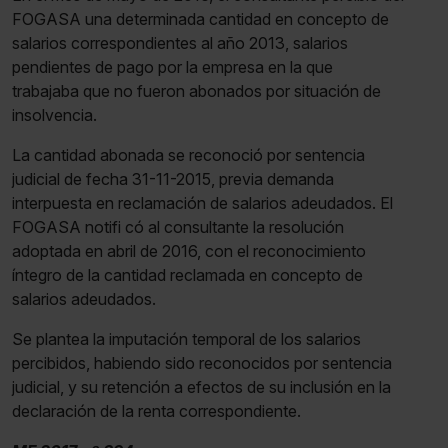
navegador. Si no seleccionas ninguna utilizaremos las
FOGASA una determinada cantidad en concepto de
que sean indispensables para la navegación.
salarios correspondientes al año 2013, salarios
pendientes de pago por la empresa en la que
Saber más acerca de las cookies
trabajaba que no fueron abonados por situación de
insolvencia.
La cantidad abonada se reconoció por sentencia
judicial de fecha 31-11-2015, previa demanda
interpuesta en reclamación de salarios adeudados. El
FOGASA notifi có al consultante la resolución
adoptada en abril de 2016, con el reconocimiento
íntegro de la cantidad reclamada en concepto de
salarios adeudados.
Se plantea la imputación temporal de los salarios
percibidos, habiendo sido reconocidos por sentencia
judicial, y su retención a efectos de su inclusión en la
declaración de la renta correspondiente.