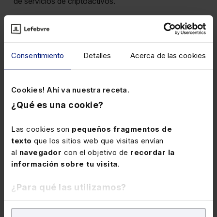
de servicios de criptoactivos.
Últimas resoluciones sobre el principio de buena
administración.
Últimos criterios sobre calificación, conflicto en la
Consentimiento
Detalles
Acerca de las cookies
aplicación de la norma tributaria y simulación.
La entrada y registro del «lugar» digital.
Cookies! Ahí va nuestra receta.
Nuevas interpretaciones en cuanto al procedimiento
¿Qué es una cookie?
de notificación.
Las cookies son
pequeños fragmentos de
Nueva postura del TEAC en supuestos de
texto
que los sitios web que visitas envían
extralimitación del alcance de las actuaciones de
al
navegador
con el objetivo de
recordar la
comprobación.
información sobre tu visita
.
El cambio de criterio del TEAC respecto a la
consideración de salario, a efectos de su embargo,
¿Para qué las utilizamos?
del saldo restante en la cuenta una vez se cobra el
siguiente salario.
En Lefebvre utilizamos las cookies con
fines