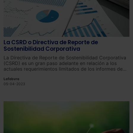
La CSRD o Directiva de Reporte de
Sostenibilidad Corporativa
La Directiva de Reporte de Sostenibilidad Corporativa
(CSRD) es un gran paso adelante en relación a los
actuales requerimientos limitados de los informes de
sostenibilidad, además, es una de las bases
Lefebvre
fundamentales del Pacto Verde Europeo.
05-04-2023