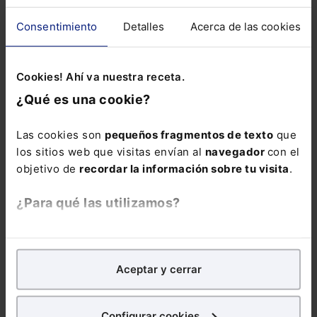
Consentimiento
Detalles
Acerca de las cookies
Cookies! Ahí va nuestra receta.
El Informe No Financiero y el compromiso
con la sostenibilidad
¿Qué es una cookie?
Una gran oportunidad para demostrar el compromiso
con la sostenibilidad
Las cookies son
pequeños fragmentos de texto
que
los sitios web que visitas envían al
navegador
con el
objetivo de
recordar la información sobre tu visita
.
Lefebvre
12-06-2023
¿Para qué las utilizamos?
En Lefebvre utilizamos las cookies con
fines
analíticos
para tratar de
mejorar tu experiencia
en
Aceptar y cerrar
nuestra página web. También con fines publicitarios,
para poder mostrarte publicidad y contenidos de tu
interés.
Configurar cookies