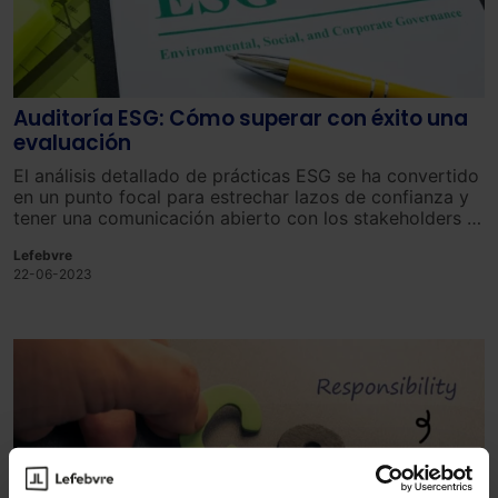
Auditoría ESG: Cómo superar con éxito una
evaluación
El análisis detallado de prácticas ESG se ha convertido
en un punto focal para estrechar lazos de confianza y
tener una comunicación abierto con los stakeholders o
grupos de interés.
Lefebvre
22-06-2023