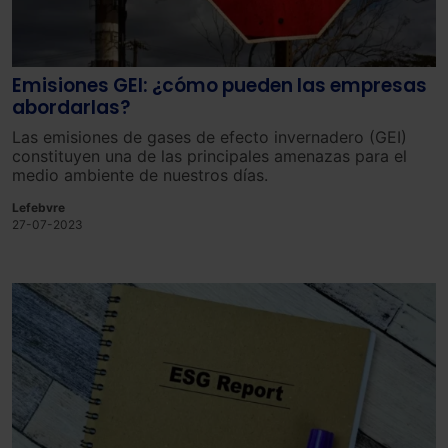
Emisiones GEI: ¿cómo pueden las empresas
abordarlas?
Las
emisiones de gases de efecto invernadero (GEI)
constit
uy
en
un
a
de
las
princip
ales
amen
az
as
para
el
med
io
ambient
e
de
nu
est
ros
d
í
as
.
Lefebvre
27-07-2023