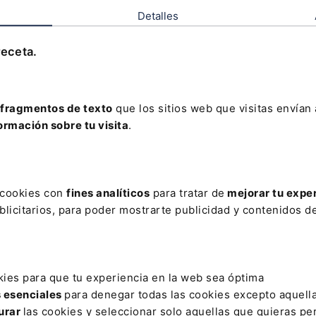
Prohibición de exportación de
Ju
residuos para su eliminación en otro
so
Detalles
Estado miembro
Los Veintisiete han acordado iniciar
Es
n
conversaciones con el Parlamento Europeo
en
receta.
sobre la actualización
de
la
legisl
aci
ón
de
la
Lo
UE
so
bre
tr
as
lad
os
transf
ron
ter
iz
os
de
So
Lefebvre
Lef
resid
u
os.
Az
24-05-2023
23-
Ju
fragmentos de texto
que los sitios web que visitas envían
ormación sobre tu visita
.
s cookies con
fines analíticos
para tratar de
mejorar tu expe
licitarios, para poder mostrarte publicidad y contenidos de
kies para que tu experiencia en la web sea óptima
a
La Eurocámara respalda detener el
Di
s esenciales
para denegar todas las cookies excepto aquell
"ecopostureo" de productos que
de
urar
las cookies y seleccionar solo aquellas que quieras per