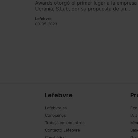
Awards otorgó el primer lugar a la empresa
Ucrania, S.Lab, por su propuesta de un
embalaje totalmente biodegradable.
Lefebvre
09-05-2023
Lefebvre
Pr
Lefebvre.es
Eco
Conócenos
IA J
Trabaja con nosotros
Mem
Contacto Lefebvre
Base
Canal ético
Ges