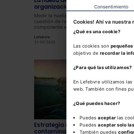
La huella de carbono en las
organizaciones
Consentimiento
Medir la huella de carbono no es solo una
cuestión de responsabilidad ambiental; es u
Cookies! Ahí va nuestra 
componente esencial de la gestión
¿Qué es una cookie?
empresarial moderna y sostenible.
Lefebvre
31-05-2023
Las cookies son
pequeños 
objetivo de
recordar la inf
¿Para qué las utilizamos?
En Lefebvre utilizamos la
web. También con fines pub
¿Qué puedes hacer?
Puedes
aceptar
las coo
Estrategia de la ONU para reducir l
Puedes
aceptar solo la
contaminación por plástico
También puedes
config