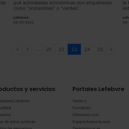
 de
qué actividades económicas son etiquetadas
la
como “sostenibles” o “verdes”.
es
ac
Lefebvre
Lef
08-05-2023
08-
«
1
…
21
22
23
24
25
»
oductos y servicios
Portales Lefebvre
sistema Lefebvre
GenIA-L
urídica
Formación
entos
ElDerecho.com
s de datos jurídicas
EspacioAsesoria.com
tión de despachos
Derecholocal.es