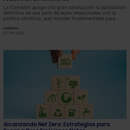
La Comisión acoge con gran satisfacción la aprobación
definitiva de una serie de leyes relacionadas con la
política climática, que resultan fundamentales para
lograr la meta de neutralidad climática para el año
Lefebvre
2050.
27-04-2023
Alcanzando Net Zero: Estrategias para