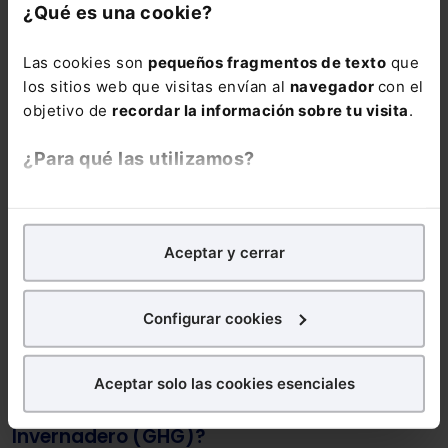
¿Qué es una cookie?
Las cookies son
pequeños fragmentos de texto
que
los sitios web que visitas envían al
navegador
con el
Noticias relacionadas
objetivo de
recordar la información sobre tu visita
.
¿Para qué las utilizamos?
En Lefebvre utilizamos las cookies con
fines
analíticos
para tratar de
mejorar tu experiencia
en
Aceptar y cerrar
nuestra página web. También con fines publicitarios,
para poder mostrarte publicidad y contenidos de tu
interés.
Configurar cookies
¿Qué puedes hacer?
Aceptar solo las cookies esenciales
Puedes
aceptar
las cookies para que tu
¿Qué es el Protocolo de Gases de Efecto
experiencia en la web sea óptima
Invernadero (GHG)?