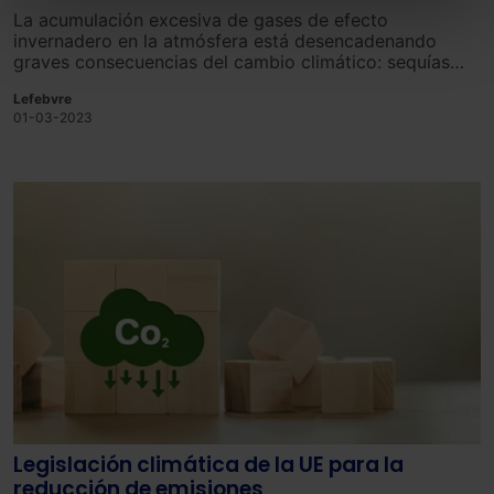
Puedes
aceptar solo las esenciales
para denegar
La acumulación excesiva de gases de efecto
todas las cookies excepto aquellas imprescindibles.
invernadero en la atmósfera está desencadenando
También puedes
configurar
las cookies y
graves consecuencias del cambio climático: sequías
seleccionar solo aquellas que quieras permitir en tu
más frecuentes, temperaturas extremas, inundaciones
Lefebvre
destructivas, y la acidificación de los océanos.
navegador. Si no seleccionas ninguna utilizaremos
01-03-2023
las que sean indispensables para la navegación.
Saber más acerca de las cookies
Legislación climática de la UE para la
reducción de emisiones