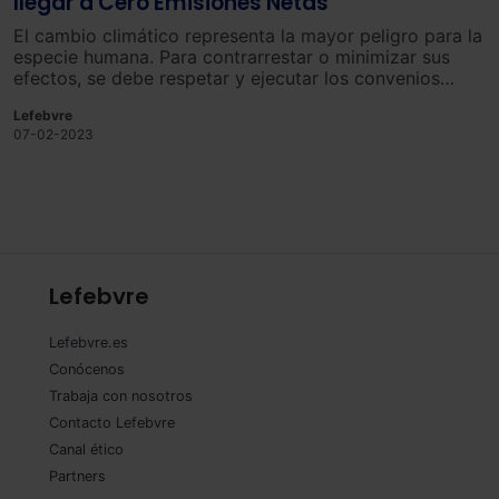
llegar a Cero Emisiones Netas
El cambio climático representa la mayor peligro para la
especie humana. Para contrarrestar o minimizar sus
efectos, se debe respetar y ejecutar los convenios
internacionales orientados a la disminución de las
Lefebvre
emisiones contaminantes.
07-02-2023
Lefebvre
Lefebvre.es
Conócenos
Trabaja con nosotros
Contacto Lefebvre
Canal ético
Partners