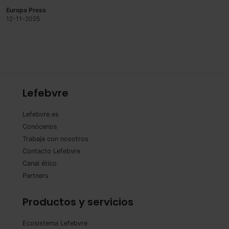
declaración para abordar la desinformación climática
Europa Press
que busca promover información precisa y basada en
12-11-2025
pruebas sobre cuestiones climáticas.
Lefebvre
Lefebvre.es
Conócenos
Trabaja con nosotros
Contacto Lefebvre
Canal ético
Partners
Productos y servicios
Ecosistema Lefebvre