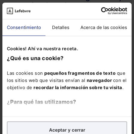
estrategias de carbono neutro
Las empresas están innovando en tecnologías verdes y
diseñando modelos de negocio que reducan su huella
Consentimiento
Detalles
Acerca de las cookies
de carbono, como también invirtiendo en proyectos de
compensación de carbono para neutralizar sus
emisiones.
Cookies! Ahí va nuestra receta.
A nivel individual
¿Qué es una cookie?
Cambio a estilos de vida sostenibles
Las cookies son
pequeños fragmentos de texto
que
Los individuos tienen un papel fundamental en este
los sitios web que visitas envían al
navegador
con el
cambio al adoptar estilos de vida sostenibles, como
objetivo de
recordar la información sobre tu visita
.
usar transporte público, reducir el consumo de carne y
reciclar.
¿Para qué las utilizamos?
Toma de conciencia y educación en
sostenibilidad
En Lefebvre utilizamos las cookies con
fines
analíticos
para tratar de
mejorar tu experiencia
en
La educación es una herramienta poderosa para
Aceptar y cerrar
nuestra página web. También con fines publicitarios,