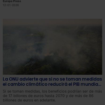
Europa Press
líderes a nivel mundial en materia de sostenibilidad, que
12-01-2026
forman parte de su Lista ‘A’, correspondiente a 2025.
La ONU advierte que si no se toman medidas
el cambio climático reducirá el PIB mundial
en un 20% para finales de siglo
Si se toman medidas, los beneficios podrían ser de más
de 17 billones de euros hasta 2070 y de más de 86
billones de euros en adelante.