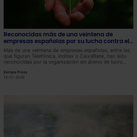
Reconocidas más de una veintena de
empresas españolas por su lucha contra el
cambio climático
Más de una veintena de empresas españolas, entre las
que figuran Telefónica, Inditex o CaixaBank, han sido
reconocidas por la organización sin ánimo de lucro
CDP (Carbon Disclosure Project) entre 877 empresas
Europa Press
líderes a nivel mundial en materia de sostenibilidad, que
12-01-2026
forman parte de su Lista ‘A’, correspondiente a 2025.