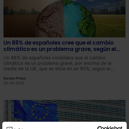
Un 88% de españoles cree que el cambio
climático es un problema grave, según el
Eurobarómetro
Un 88% de españoles considera que el cambio
climático es un problema grave, por encima de la
media de la UE, que se sitúa en un 85%, según el
Eurobarómetro especial publicado este lunes.
Europa Press
30-06-2025