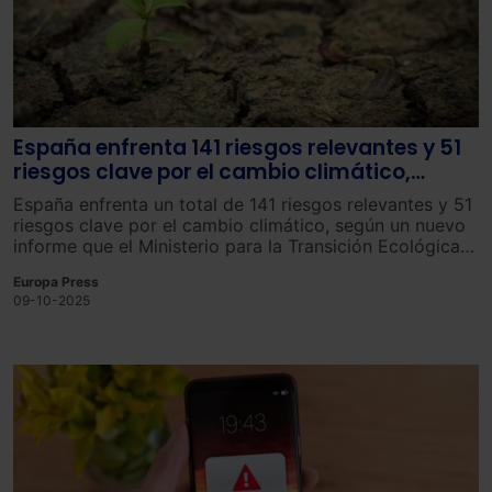
España enfrenta 141 riesgos relevantes y 51
riesgos clave por el cambio climático,
según un nuevo informe de MITECO
España enfrenta un total de 141 riesgos relevantes y 51
riesgos clave por el cambio climático, según un nuevo
informe que el Ministerio para la Transición Ecológica y
el Reto Demográfico (MITECO) presentará el próximo
Europa Press
martes, según han confirmado a Europa Press fuentes
09-10-2025
del Departamento. “Los escenarios climáticos más
extremos ya se están materializando en nuestro país”,
indican.