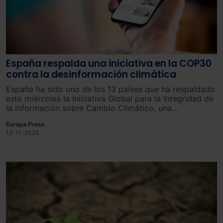
España respalda una iniciativa en la COP30
contra la desinformación climática
España ha sido uno de los 13 países que ha respaldado
este miércoles la Iniciativa Global para la Integridad de
la Información sobre Cambio Climático, una
declaración para abordar la desinformación climática
Europa Press
que busca promover información precisa y basada en
12-11-2025
pruebas sobre cuestiones climáticas.