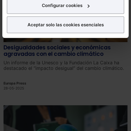
interés.
Configurar cookies
¿Qué puedes hacer?
Aceptar solo las cookies esenciales
Puedes
aceptar
las cookies para que tu
experiencia en la web sea óptima
Puedes
aceptar solo las esenciales
para denegar
Desigualdades sociales y económicas
todas las cookies excepto aquellas imprescindibles.
agravadas con el cambio climático
También puedes
configurar
las cookies y
Un informe de la Unesco y la Fundación La Caixa ha
seleccionar solo aquellas que quieras permitir en tu
destacado el “impacto desigual” del cambio climático.
navegador. Si no seleccionas ninguna utilizaremos
las que sean indispensables para la navegación.
Europa Press
28-05-2025
Saber más acerca de las cookies