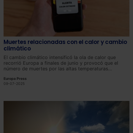
Muertes relacionadas con el calor y cambio
climático
El cambio climático intensificó la ola de calor que
recorrió Europa a finales de junio y provocó que el
número de muertes por las altas temperaturas
ascendieran un 65% en doce ciudades europeas, según
Europa Press
un estudio publicado por el Imperial College London
09-07-2025
(Reino Unido).