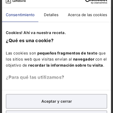
Consentimiento
Detalles
Acerca de las cookies
Cookies! Ahí va nuestra receta.
Bruselas advierte a las capitales del riesgo
¿Qué es una cookie?
de incumplir objetivos climáticos
La Comisión Europea ha advertido a las capitales del
Las cookies son
pequeños fragmentos de texto
que
riesgo de “quedarse cortas” en el cumplimiento de
los sitios web que visitas envían al
navegador
con el
objetivos climáticos de reducción de emisiones de cara
objetivo de
recordar la información sobre tu visita
.
a 2030, por lo que ha instado a los gobiernos a
Europa Press
“redoblar esfuerzos para mantener el rumbo”.
28-05-2025
¿Para qué las utilizamos?
En Lefebvre utilizamos las cookies con
fines
analíticos
para tratar de
mejorar tu experiencia
en
Aceptar y cerrar
nuestra página web. También con fines publicitarios,
para poder mostrarte publicidad y contenidos de tu