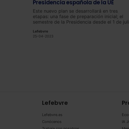
Presidencia española de la UE
Este nuevo plan se desarrollará en tres
etapas:
un
a
f
ase
de
prepar
aci
ón
in
icial
;
el
sem
est
re
de
la
Pres
id
encia
des
de
el
1
de
j
ul
de
20
23
;
y
un
periodo
final
para
la
rend
ici
ó
Lefebvre
de
cu
ent
as
.
25-04-2023
Lefebvre
Pr
Lefebvre.es
Eco
Conócenos
IA J
Trabaja con nosotros
Mem