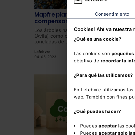
Mapfre planta 470 árboles para
Consentimiento
compensar las toneladas de CO2
producidas durante su Junta de
Cookies! Ahí va nuestra 
Los árboles han sido plantados en Mijares
Accionistas
(Ávila) como compensación por las 80
¿Qué es una cookie?
toneladas de dióxido de carbono (CO2)
emitidas durante su última Junta General de
Lefebvre
Accionistas celebrada en marzo.
Las cookies son
pequeños 
04-05-2023
objetivo de
recordar la inf
¿Para qué las utilizamos?
En Lefebvre utilizamos la
web. También con fines pub
¿Qué puedes hacer?
Puedes
aceptar
las coo
Puedes
aceptar solo la