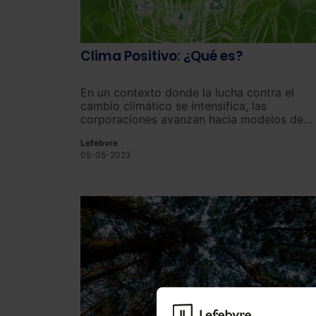
Clima Positivo: ¿Qué es?
En un contexto donde la lucha contra el
cambio climático se intensifica, las
corporaciones avanzan hacia modelos de
negocio respetuosos con el medio ambient
Lefebvre
05-05-2023