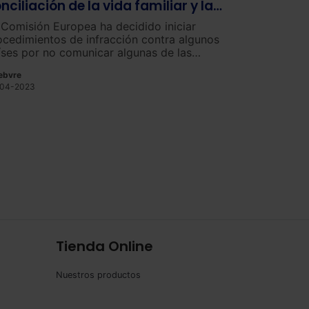
nciliación de la vida familiar y la
da profesional en la UE
 Comisión Europea ha decidido iniciar
ocedimientos de infracción contra algunos
íses por no comunicar algunas de las
sposiciones de la UE que protegen el
ebvre
recho a la conciliación familiar y profesional
04-2023
 los progenitores y cuidadores.
Tienda Online
Nuestros productos