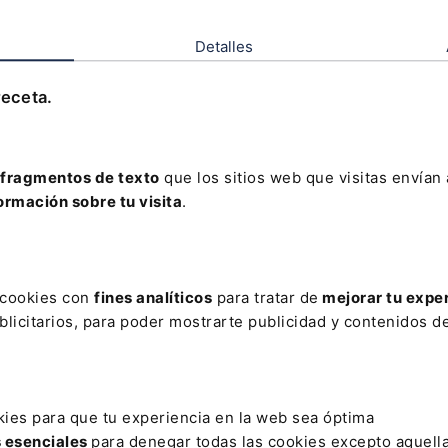
La cadena de suministro sostenible
In
Detalles
lu
receta.
Las cadenas de suministro sostenibles se han
La
convertido en un elemento crucial para el
fu
éxito y la resiliencia de las empresas.
em
em
Lefebvre
Lef
fragmentos de texto
que los sitios web que visitas envían
02-05-2023
27-
ormación sobre tu visita
.
s cookies con
fines analíticos
para tratar de
mejorar tu expe
licitarios, para poder mostrarte publicidad y contenidos de
kies para que tu experiencia en la web sea óptima
s esenciales
para denegar todas las cookies excepto aquell