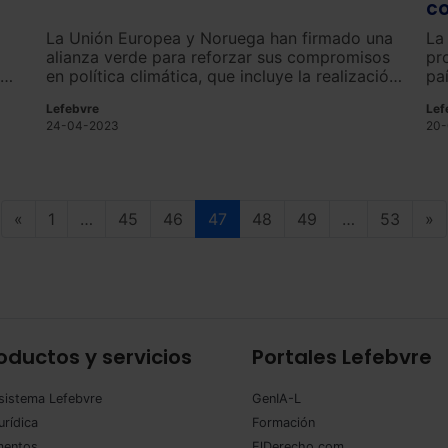
co
vi
La Unión Europea y Noruega han firmado una
La
alianza verde para reforzar sus compromisos
pr
io
en política climática, que incluye la realización
pa
n
de acciones conjuntas, la protección del
di
Lefebvre
Lef
medio ambiente, la cooperación en energía
de
24-04-2023
20-
limpia y la transición industrial.
de
«
1
…
45
46
47
48
49
…
53
»
oductos y servicios
Portales Lefebvre
sistema Lefebvre
GenIA-L
urídica
Formación
entos
ElDerecho.com