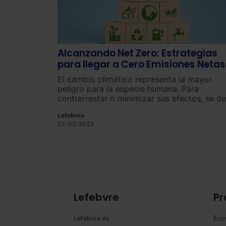
Alcanzando Net Zero: Estrategias
para llegar a Cero Emisiones Netas
El cambio climático representa la mayor
peligro para la especie humana. Para
contrarrestar o minimizar sus efectos, se d
respetar y ejecutar los convenios
Lefebvre
internacionales orientados a la disminución
07-02-2023
las emisiones contaminantes.
Lefebvre
Pr
Lefebvre.es
Eco