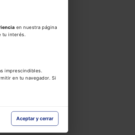
vo
riencia
en nuestra página
 tu interés.
as imprescindibles.
mitir en tu navegador. Si
2,
Aceptar y cerrar
a