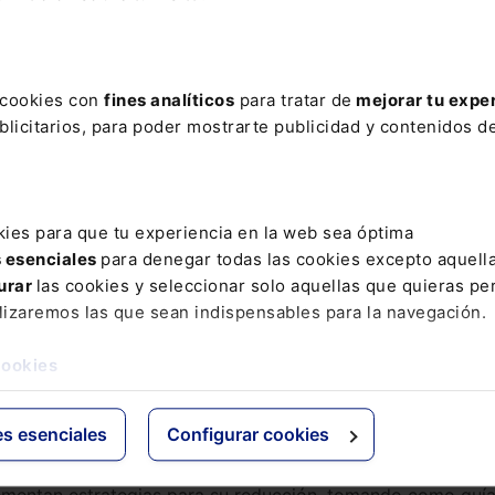
puede considerarse Clima Positivo si secuestra más
ncia o actividad. Esto es, Clima Positivo o Carbono Negati
sfera, sumado a la reducción de emisiones propias,
o.
s cookies con
fines analíticos
para tratar de
mejorar tu expe
ara ser Clima Positivo
licitarios, para poder mostrarte publicidad y contenidos de
 las empresas deben medir, gestionar y compensar su huella
ores prácticas son fundamentales para liderar el cambio
kies para que tu experiencia en la web sea óptima
s esenciales
para denegar todas las cookies excepto aquell
urar
las cookies y seleccionar solo aquellas que quieras per
no con un enfoque integral, considerando emisiones desde la
lizaremos las que sean indispensables para la navegación.
 contabilidad de carbono evalúa emisiones considerando
ministro y gestión de residuos, entre otros. Además de CO
cookies
itroso, sumados mediante el índice de Potencial de
es esenciales
Configurar cookies
ementan estrategias para su reducción, tomando como guí