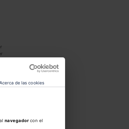
r
er
Acerca de las cookies
 se
 al
navegador
con el