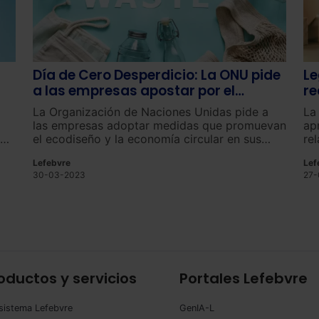
Día de Cero Desperdicio: La ONU pide
Le
a las empresas apostar por el
re
ecodiseño
La Organización de Naciones Unidas pide a
La
las empresas adoptar medidas que promuevan
ap
ebe
el ecodiseño y la economía circular en sus
re
procesos de fabricación, así como a los
re
Lefebvre
Lef
 de
ciudadanos a cambiar sus hábitos para
ne
30-03-2023
27-
reutilizar, reparar y desechar adecuadamente
los productos.
oductos y servicios
Portales Lefebvre
sistema Lefebvre
GenIA-L