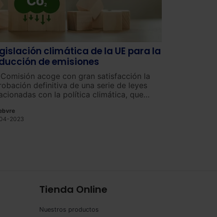
gislación climática de la UE para la
ducción de emisiones
 Comisión acoge con gran satisfacción la
robación definitiva de una serie de leyes
lacionadas con la política climática, que
sultan fundamentales para lograr la meta de
ebvre
utralidad climática para el año 2050.
04-2023
Tienda Online
Nuestros productos