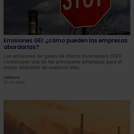
Emisiones GEI: ¿cómo pueden las empresas
abordarlas?
Las
emisiones de gases de efecto invernadero (GEI)
constit
uy
en
un
a
de
las
princip
ales
amen
az
as
para
el
med
io
ambient
e
de
nu
est
ros
d
í
as
.
Lefebvre
27-07-2023