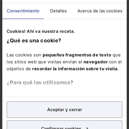
Consentimiento
Detalles
Acerca de las cookies
Cookies! Ahí va nuestra receta.
Reducción del 90% de las emisiones netas
de GEI para 2040
¿Qué es una cookie?
Es necesaria para alcanzar el objetivo de neutralidad
climática de la Unión Europea para 2050.
Las cookies son
pequeños fragmentos de texto
que
los sitios web que visitas envían al
navegador
con el
objetivo de
recordar la información sobre tu visita
.
Lefebvre
27-02-2024
¿Para qué las utilizamos?
En Lefebvre utilizamos las cookies con
fines
analíticos
para tratar de
mejorar tu experiencia
en
Aceptar y cerrar
nuestra página web. También con fines publicitarios,
para poder mostrarte publicidad y contenidos de tu
interés.
Configurar cookies