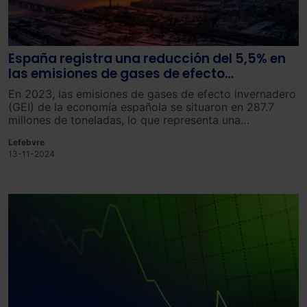
España registra una reducción del 5,5% en
las emisiones de gases de efecto
invernadero en 2023
En 2023, las emisiones de gases de efecto invernadero
(GEI) de la economía española se situaron en 287.7
millones de toneladas, lo que representa una
disminución del 5,5% en comparación con el año
Lefebvre
anterior, y casi un 40% desde que se comenzó a
13-11-2024
contabilizar en 2008.