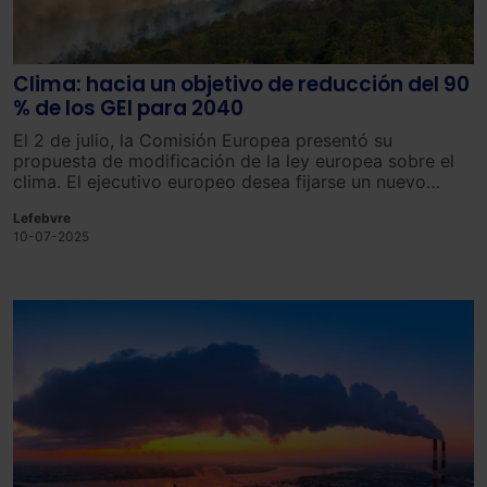
Clima: hacia un objetivo de reducción del 90
% de los GEI para 2040
El 2 de julio, la Comisión Europea presentó su
propuesta de modificación de la ley europea sobre el
clima. El ejecutivo europeo desea fijarse un nuevo
objetivo climático: reducir en un 90 % las emisiones
Lefebvre
netas de gases de efecto invernadero (GEI) para 2040.
10-07-2025