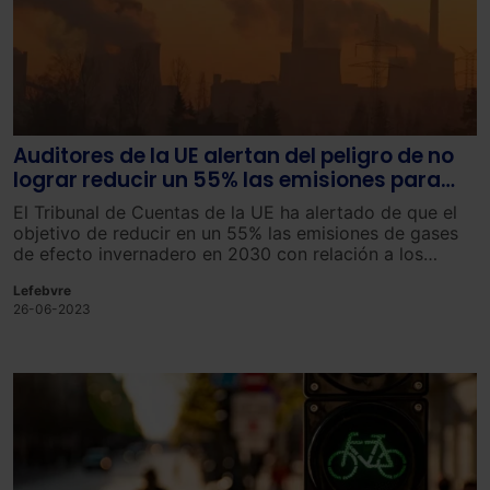
Auditores de la UE alertan del peligro de no
lograr reducir un 55% las emisiones para
2030
El
Tribunal
de
Cu
ent
as
de
la
UE
ha
alert
ado
de
que
el
obj
et
ivo
de
redu
c
ir
en
un
55
%
las
em
ision
es
de
gases
de efecto invernadero
en
2030
con
rel
aci
ón
a
los
n
ive
les
de
1990
est
á
en
pel
ig
ro
deb
ido
a
la
esc
ase
z
de
Lefebvre
pruebas
de
que
las
acc
ion
es
adopt
adas
se
an
26-06-2023
su
f
icient
es
para
al
can
zar
lo
.