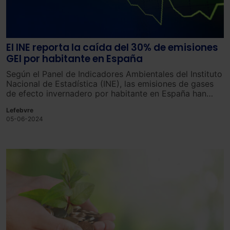
El INE reporta la caída del 30% de emisiones
GEI por habitante en España
Según el Panel de Indicadores Ambientales del Instituto
Nacional de Estadística (INE), las emisiones de gases
de efecto invernadero por habitante en España han
disminuido un 29.7% en 15 años, yendo por debajo del
Lefebvre
21.2% de la media de la UE.
05-06-2024