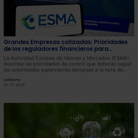
Grandes Empresas cotizadas: Prioridades
de los reguladores financieros para
comprobar sus declaraciones de
La Autoridad Europea de Valores y Mercados (ESMA)
sostenibilidad
describe las prioridades de control que deberán seguir
las autoridades supervisoras europeas a la hora de
examinar los informes anuales de 2024 emitidos por
Lefebvre
las empresas (declaraciones financieras y de
07-11-2024
sostenibilidad en particular). La sección 2 de la nota
trata del control de las declaraciones de sostenibilidad
y establece prioridades para los reguladores.