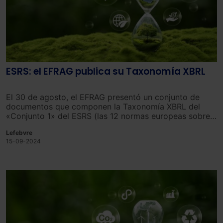
ESRS: el EFRAG publica su Taxonomía XBRL
El 30 de agosto, el EFRAG presentó un conjunto de
documentos que componen la Taxonomía XBRL del
«Conjunto 1» del ESRS (las 12 normas europeas sobre
memorias de sostenibilidad conocidas como
Lefebvre
transversales y temáticas).
15-09-2024