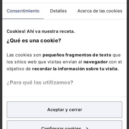
Consentimiento
Detalles
Acerca de las cookies
Cookies! Ahí va nuestra receta.
Normas medioambientales: 3 nuevas
respuestas del EFRAG
¿Qué es una cookie?
En su última FAQ del año, el Grupo Consultivo presentó
3 preguntas y respuestas sobre cuestiones
Las cookies son
pequeños fragmentos de texto
que
medioambientales: dos sobre la norma relativa a la
los sitios web que visitas envían al
navegador
con el
biodiversidad (ESRS E4) y una sobre la norma relativa
objetivo de
recordar la información sobre tu visita
.
Lefebvre
al clima (ESRS E1).
13-01-2025
¿Para qué las utilizamos?
En Lefebvre utilizamos las cookies con
fines
analíticos
para tratar de
mejorar tu experiencia
en
Aceptar y cerrar
nuestra página web. También con fines publicitarios,
para poder mostrarte publicidad y contenidos de tu
interés.
Configurar cookies