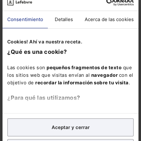
Consentimiento
Detalles
Acerca de las cookies
Cookies! Ahí va nuestra receta.
Anteproyecto de ley para la transposición
¿Qué es una cookie?
de la Directiva (UE) 2019/1152
El anteproyecto de ley para la transposición de la
Las cookies son
pequeños fragmentos de texto
que
Directiva (UE) 2019/1152 del Parlamento Europeo y del
los sitios web que visitas envían al
navegador
con el
Consejo, de 20 de junio de 2019, que busca establecer
objetivo de
recordar la información sobre tu visita
.
unas condiciones laborales transparentes y previsibles
Lefebvre
en la Unión Europea, ha sido aprobado por el Consejo
06-02-2024
de Ministros.
¿Para qué las utilizamos?
En Lefebvre utilizamos las cookies con
fines
analíticos
para tratar de
mejorar tu experiencia
en
Aceptar y cerrar
nuestra página web. También con fines publicitarios,
para poder mostrarte publicidad y contenidos de tu