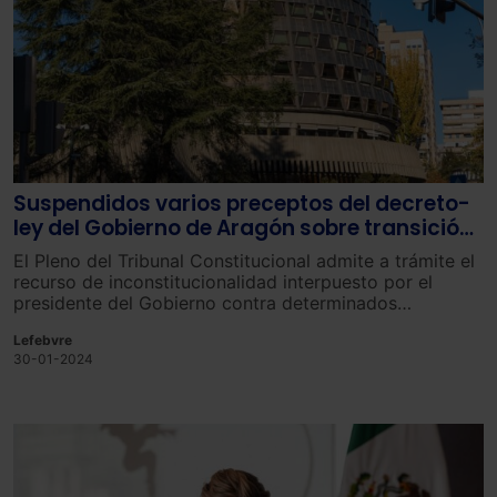
Suspendidos varios preceptos del decreto-
ley del Gobierno de Aragón sobre transición
energética
El Pleno del Tribunal Constitucional admite a trámite el
recur
so
de
in
const
it
uc
ional
idad
interp
uesto
por
el
president
e
del
Gobierno
contra
determin
ados
pre
cept
os
del
Decre
to
–
ley
1
/
202
3
,
de
20
de
marzo
,
del
Lefebvre
Gobierno
de
Ar
ag
ón
,
de
medidas
urgent
es
para
30-01-2024
impuls
ar
la
trans
ición
energ
ética
y
el
consumo
de
prox
im
idad
en
Ar
ag
ón.