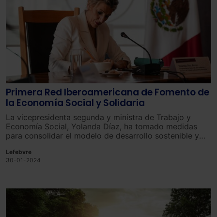
Primera Red Iberoamericana de Fomento de
la Economía Social y Solidaria
La vicepresidenta segunda y ministra de Trabajo y
Economía Social, Yolanda Díaz, ha tomado medidas
para consolidar el modelo de desarrollo sostenible y
equitativo de la Economía Social al lanzar la primera
Lefebvre
Red Iberoamericana de Fomento de la Economía Social
30-01-2024
y Solidaria en México.