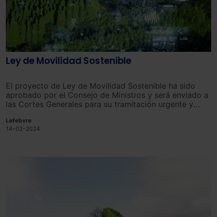
Ley de Movilidad Sostenible
El proyecto de Ley de Movilidad Sostenible ha sido
aprobado por el Consejo de Ministros y será enviado a
las Cortes Generales para su tramitación urgente y
aprobación en el año 2024, en cumplimiento de uno de
Lefebvre
los objetivos acordados con la Comisión Europea en la
14-02-2024
Adenda al Plan de Recuperación, Transformación y
Resiliencia.