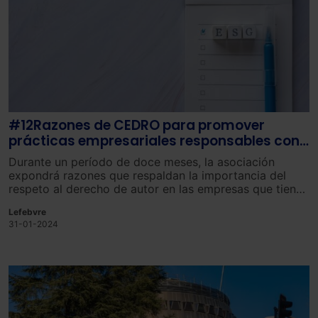
#12Razones de CEDRO para promover
prácticas empresariales responsables con
la cultura escrita
Durante un período de doce meses, la asociación
expondrá razones que respaldan la importancia del
respeto al derecho de autor en las empresas que tienen
un compromiso con la responsabilidad social y la ética
Lefebvre
empresarial.
31-01-2024