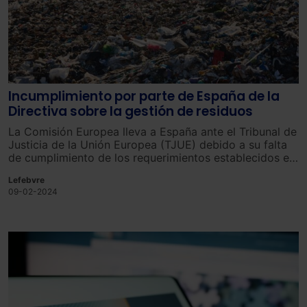
Incumplimiento por parte de España de la
Directiva sobre la gestión de residuos
L
a
Com
isión
Europe
a lleva a España ante el Tribunal de
Justicia de la Unión Europea (TJUE)
debido
a
su
falta
de
cumpl
imiento
de
los
requer
imientos
estable
c
idos
en
la
Direct
iva
mar
co
sobre
resid
uos
(
Directiva
Lefebvre
2008/98/CE
).
09-02-2024