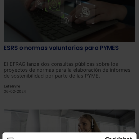
ESRS o normas voluntarias para PYMES
El EFRAG lanza dos consultas públicas sobre los
proyectos de normas para la elaboración de informes
de sostenibilidad por parte de las PYME.
Lefebvre
06-02-2024