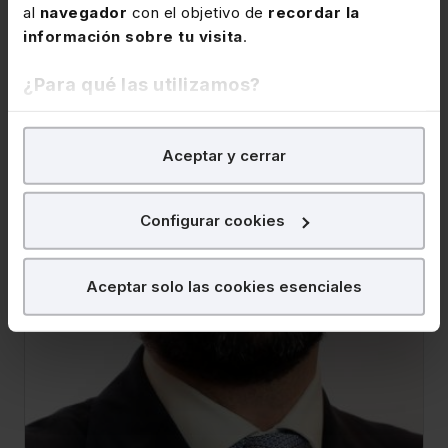
Ver vídeo
al
navegador
con el objetivo de
recordar la
información sobre tu visita
.
¿Para qué las utilizamos?
En Lefebvre utilizamos las cookies con
fines
Aceptar y cerrar
analíticos
para tratar de
mejorar tu experiencia
en
nuestra página web. También con fines publicitarios,
para poder mostrarte publicidad y contenidos de tu
Configurar cookies
interés.
Ver ficha
¿Qué puedes hacer?
Aceptar solo las cookies esenciales
Puedes
aceptar
las cookies para que tu
experiencia en la web sea óptima
Puedes
aceptar solo las esenciales
para
denegar todas las cookies excepto aquellas
imprescindibles.