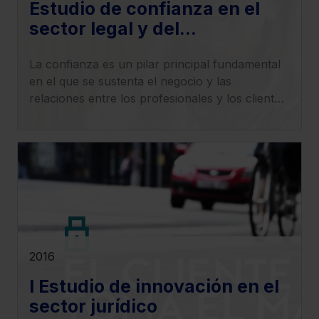
Estudio de confianza en el
sector legal y del
asesoramiento profesional
La confianza es un pilar principal fundamental
en el que se sustenta el negocio y las
relaciones entre los profesionales y los clientes.
En el sector de los servicios profesionales es, si
cabe, un valor más estratégico que ha
moldeado la cultura de las relaciones y de las
estructuras organizacionales.
El Estudio de Confianza de Lefebvre tiene como
objetivo resolver cuestiones como cuál es el
nivel de confianza que poseen los clientes
actualmente en el sector legal, qué impacto
2016
tiene la relación de los clientes con los
I Estudio de innovación en el
despachos de abogados o cómo puede
sector jurídico
contribuir la innovación a la recuperación de la