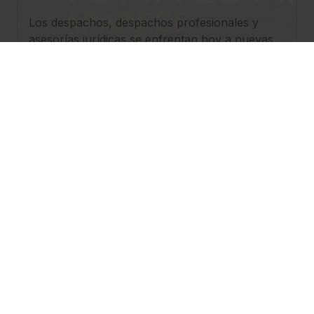
confianza en este sector.
Los despachos, despachos profesionales y
asesorías jurídicas se enfrentan hoy a nuevas
oportunidades de negocio. Descubre cómo
abordarlas desde el enfoque práctico de este
estudio de innovación.
2023
IA Report
La IA generativa ha ido integrándose en todas
las organizaciones del mundo, revolucionando
desde la forma de trabajar de los profesionales