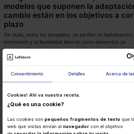
modelos que suponen la adaptación
cambio están en los objetivos a cor
plazo
Sin duda, entre los abogados, se perﬁlan la digitalización,
innovación y la ﬂexibilidad laboral como elementos ya
incorporados en el servicio o previstos para el futuro inm
Abogados
Reorganización del pasado reciente y en el futuro próxi
Consentimiento
Detalles
Acerca de la
Cookies! Ahí va nuestra receta.
¿Qué es una cookie?
Las cookies son
pequeños fragmentos de texto
que lo
web que visitas envían al
navegador
con el objetivo
de
recordar la información sobre tu visita
.