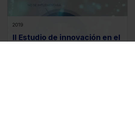
2019
II Estudio de innovación en el
sector jurídico
Una exhaustiva investigación sobre la
innovación en el sector jurídico, con
numerosas claves, datos y las tendencias que
marcarán el futuro.