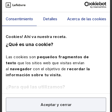
Consentimiento
Detalles
Acerca de las cookies
Cookies! Ahí va nuestra receta.
¿Qué es una cookie?
Marlen Estévez Sanz
Partner Litigation & Arbitration Roca Junyent.
Las cookies son
pequeños fragmentos de
Co-head Innovation Roca Junyent
texto
que los sitios web que visitas envían
al
navegador
con el objetivo de
recordar la
información sobre tu visita
.
¿Para qué las utilizamos?
En Lefebvre utilizamos las cookies con
fines
Aceptar y cerrar
analíticos
para tratar de
mejorar tu experiencia
en
nuestra página web. También con fines publicitarios,