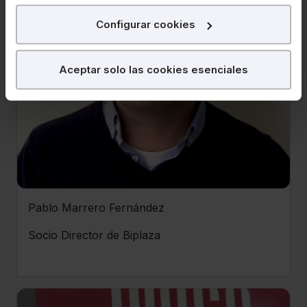
para poder mostrarte publicidad y contenidos de tu
Configurar cookies
interés.
Ver ficha
¿Qué puedes hacer?
Aceptar solo las cookies esenciales
Puedes
aceptar
las cookies para que tu
experiencia en la web sea óptima
Puedes
aceptar solo las esenciales
para
denegar todas las cookies excepto aquellas
imprescindibles.
También puedes
configurar
las cookies y
seleccionar solo aquellas que quieras permitir en tu
Pablo Marrero Fernández
navegador. Si no seleccionas ninguna utilizaremos las
que sean indispensables para la navegación.
Socio Director de Biplaza
Saber más acerca de las cookies