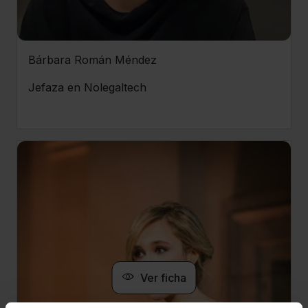
Bárbara Román Méndez
Jefaza en Nolegaltech
Ver ficha