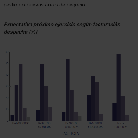
gestión o nuevas áreas de negocio.
navegador. Si no seleccionas ninguna utilizaremos las
que sean indispensables para la navegación.
Expectativa próximo ejercicio según facturación
Saber más acerca de las cookies
despacho (%)