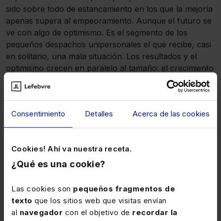
sido sobre todo de estancamiento en los que la mejoría
apenas supera al empeoramiento. Aunque el futuro se
ve con algo de optimismo. Es el segmento de los
pequeños despachos unipersonales el que recibe, casi
en solitario, una mala situación. Los resultados y el
optimismo crecen en paralelo al tamaño: el crecimiento
de las grandes empresas a las que responden más los
grandes despachos lo habría permitido.
Consentimiento
Detalles
Acerca de las cookies
Resultados último año según nº de empleados en
despacho (%)
Cookies! Ahí va nuestra receta.
¿Qué es una cookie?
Las cookies son
pequeños fragmentos de
texto
que los sitios web que visitas envían
al
navegador
con el objetivo de
recordar la