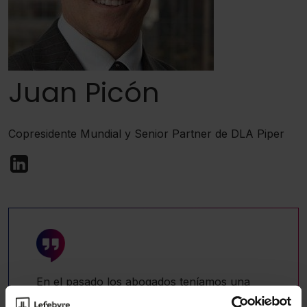
Juan Picón
Copresidente Mundial y Senior Partner de DLA Piper
En el pasado los abogados teníamos una
especie de manga ancha para ver cómo fijar