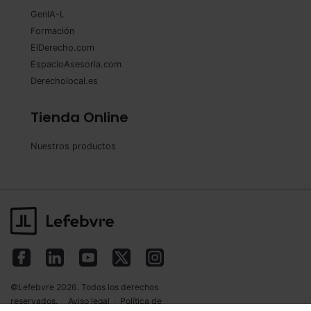
GenIA-L
Formación
ElDerecho.com
EspacioAsesoria.com
Derecholocal.es
Tienda Online
Nuestros productos
©Lefebvre 2026. Todos los derechos
reservados.
Aviso legal
·
Política de