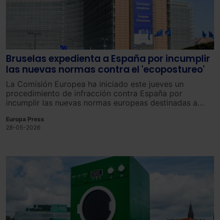
Bruselas expedienta a España por incumplir
las nuevas normas contra el 'ecopostureo'
La Comisión Europea ha iniciado este jueves un
procedimiento de infracción contra España por
incumplir las nuevas normas europeas destinadas a
reforzar la protección de los consumidores frente al
Europa Press
‘ecopostureo’ y facilitar información más clara sobre la
28-05-2026
durabilidad y reparabilidad de los productos.