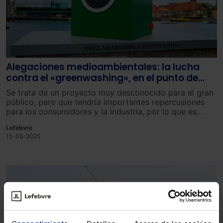
Alegaciones medioambientales: la lucha
contra el «greenwashing», en el punto de
mira de Bruselas
Se trata de un proyecto muy desconocido para el gran
público, pero que tendría importantes repercusiones
para los consumidores y la industria, por lo que es
objeto de tensas negociaciones en la Unión Europea.
Lefebvre
15-05-2025