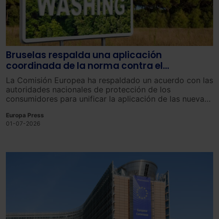
Bruselas respalda una aplicación
coordinada de la norma contra el
'greenwashing' en toda la UE
La Comisión Europea ha respaldado un acuerdo con las
autoridades nacionales de protección de los
consumidores para unificar la aplicación de las nuevas
normas comunitarias contra el ecopostureo o
Europa Press
‘greenwashing’, de forma que su entrada en vigor se
01-07-2026
produzca de manera homogénea en toda la Unión
Europea y tenga en cuenta las dificultades de
adaptación de las empresas.