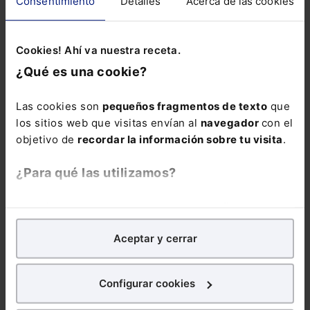
Consentimiento
Detalles
Acerca de las cookies
Cookies! Ahí va nuestra receta.
¿Qué es una cookie?
Cuestiones ESG a vigilar en Bruselas en 2025
Las cookies son
pequeños fragmentos de texto
que
los sitios web que visitas envían al
navegador
con el
El primer paso se dará a finales de febrero, con la
objetivo de
recordar la información sobre tu visita
.
presentación de la famosa legislación ómnibus, que
probablemente debilitará ciertos logros.
¿Para qué las utilizamos?
Lefebvre
24-01-2025
En Lefebvre utilizamos las cookies con
fines
analíticos
para tratar de
mejorar tu experiencia
en
Aceptar y cerrar
nuestra página web. También con fines publicitarios,
para poder mostrarte publicidad y contenidos de tu
interés.
Configurar cookies
¿Qué puedes hacer?