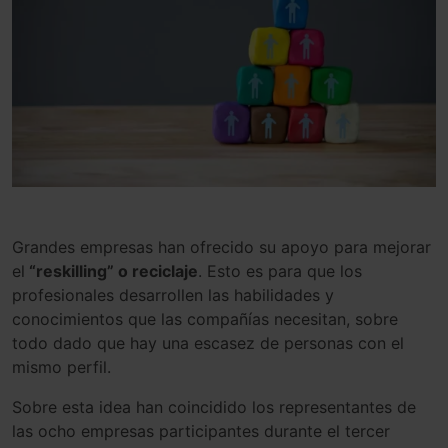
Grandes empresas han of
rec
ido
su
ap
oy
o
para
me
j
or
ar
el
“reskilling” o reciclaje
.
Est
o
es
para
que
los
prof
es
ional
es
des
ar
roll
en
las
ha
bil
id
ades
y
con
oc
im
ient
os
que
las
comp
a
ñ
í
as
ne
ces
itan
,
so
bre
to
do
d
ado
que
hay
un
a
esc
ase
z
de
person
as
con
el
mism
o
per
fil
.
Sobre esta idea han coincidido los representantes de
las ocho empresas participantes durante el tercer