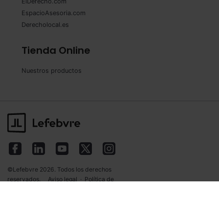
ElDerecho.com
EspacioAsesoria.com
Derecholocal.es
Tienda Online
Nuestros productos
©Lefebvre 2026. Todos los derechos
reservados.
Aviso legal
·
Política de
privacidad
·
Política de cookies
·
Condiciones
de contratación