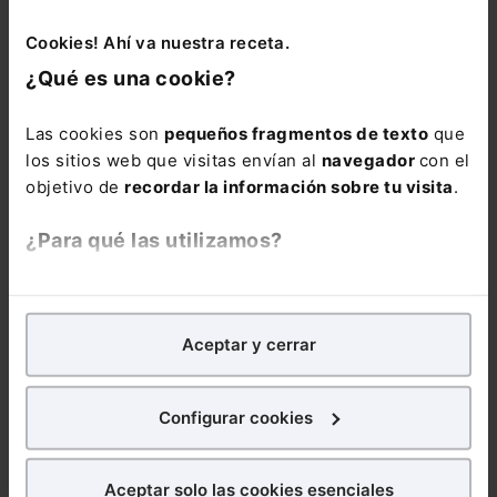
Suscribirse
Cookies! Ahí va nuestra receta.
¿Qué es una cookie?
Las cookies son
pequeños fragmentos de texto
que
los sitios web que visitas envían al
navegador
con el
objetivo de
recordar la información sobre tu visita
.
Noticias relacionadas
¿Para qué las utilizamos?
En Lefebvre utilizamos las cookies con
fines
analíticos
para tratar de
mejorar tu experiencia
en
Aceptar y cerrar
nuestra página web. También con fines publicitarios,
para poder mostrarte publicidad y contenidos de tu
interés.
Configurar cookies
¿Qué puedes hacer?
Aceptar solo las cookies esenciales