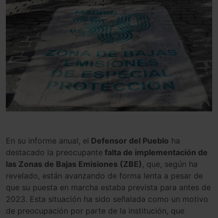
En
su
inform
e
an
ual
,
el
Defensor del Pueblo
ha
destac
ado
la
preocup
ante
falta de implementación de
las Zonas de Bajas Emisiones (ZBE
)
,
que
,
según
ha
revel
ado
,
están
avanz
ando
de
forma
l
enta
a
pes
ar
de
que
su
p
uesta
en
march
a
estaba
prev
ista
para
antes
de
202
3
.
Esta
situación
ha
sido
señ
al
ada
como
un
motivo
de
preocup
ación
por
parte
de
la
instit
ución
,
que