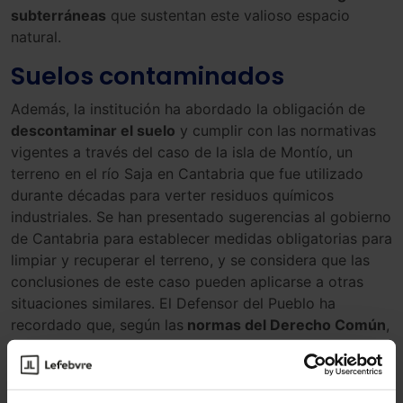
subterráneas
que sustentan este valioso espacio
natural.
Suelos contaminados
Además, la institución ha abordado la obligación de
descontaminar el suelo
y cumplir con las normativas
vigentes a través del caso de la isla de Montío, un
terreno en el río Saja en Cantabria que fue utilizado
durante décadas para verter residuos químicos
industriales. Se han presentado sugerencias al gobierno
de Cantabria para establecer medidas obligatorias para
limpiar y recuperar el terreno, y se considera que las
conclusiones de este caso pueden aplicarse a otras
situaciones similares. El Defensor del Pueblo ha
recordado que, según las
normas del Derecho Común
,
cualquier actividad que pueda causar molestias, daños
o perjuicios debe ser evaluada y se deben
implementar medidas correctoras
.