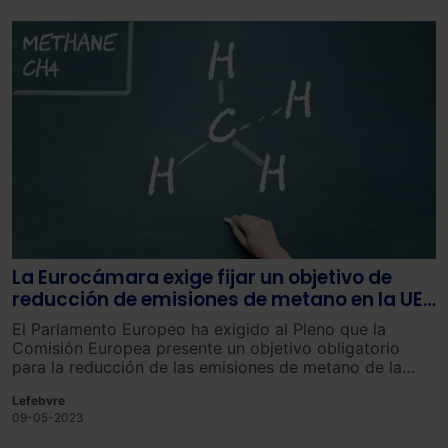
La Eurocámara exige fijar un objetivo de
reducción de emisiones de metano en la UE
para el año 2025
El Parlamento Europeo ha exigido al Pleno que la
Comisión Europea presente un objetivo obligatorio
para la reducción de las emisiones de metano de la
Unión Europea para 2030, con el sector energético
Lefebvre
como punto de partida, para fines de 2025.
09-05-2023