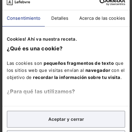
Email:
Consentimiento
Detalles
Acerca de las cookies
Cookies! Ahí va nuestra receta.
¿Qué es una cookie?
Consulta la información básica sobre Protección de Datos
Suscribirse
Las cookies son
pequeños fragmentos de texto
que
los sitios web que visitas envían al
navegador
con el
objetivo de
recordar la información sobre tu visita
.
¿Para qué las utilizamos?
En Lefebvre utilizamos las cookies con
fines
analíticos
para tratar de
mejorar tu experiencia
en
Noticias relacionadas
Aceptar y cerrar
nuestra página web. También con fines publicitarios,
para poder mostrarte publicidad y contenidos de tu