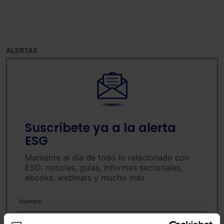
ALERTAS
Suscríbete ya a la alerta
ESG
Mantente al día de todo lo relacionado con
ESG: noticias, guías, informes sectoriales,
ebooks, webinars y mucho más
Nombre: