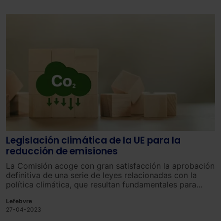
Legislación climática de la UE para la
reducción de emisiones
La Comisión acoge con gran satisfacción la aprobación
definitiva de una serie de leyes relacionadas con la
política climática, que resultan fundamentales para
lograr la meta de neutralidad climática para el año
Lefebvre
2050.
27-04-2023