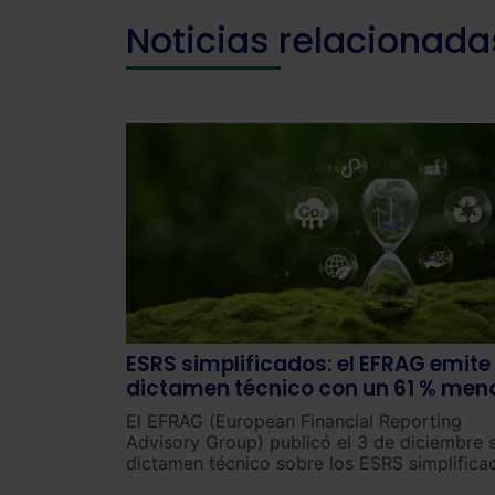
Noticias relacionada
ESRS simplificados: el EFRAG emite
dictamen técnico con un 61 % men
de puntos de datos obligatorios
El EFRAG (European Financial Reporting
Advisory Group) publicó el 3 de diciembre 
dictamen técnico sobre los ESRS simplifica
(«Set 2»).