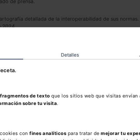
cado de prensa.
rtografía detallada de la interoperabilidad de sus normas.
e 2024.
Detalles
receta.
e
¿PERTENECES AL ÁREA DE RSC, ASG O
SIMILAR?
fragmentos de texto
que los sitios web que visitas envían
ormación sobre tu visita
.
SÍ
NO
NOMBRE
s cookies con
fines analíticos
para tratar de
mejorar tu expe