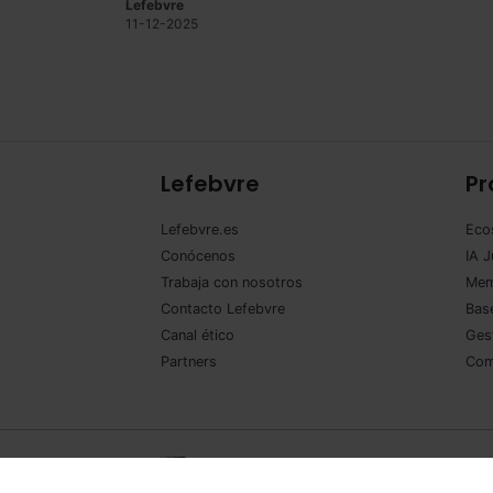
Lefebvre
11-12-2025
Lefebvre
Pr
Lefebvre.es
Eco
Conócenos
IA J
Trabaja con nosotros
Mem
Contacto Lefebvre
Base
Canal ético
Ges
Partners
Com