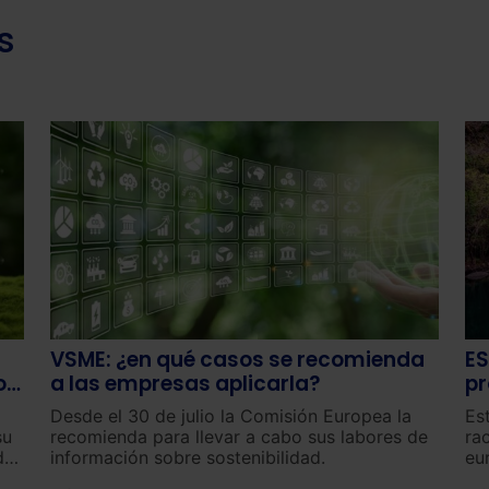
s
VSME: ¿en qué casos se recomienda
ES
os
a las empresas aplicarla?
pr
n
Desde el 30 de julio la Comisión Europea la
Es
su
recomienda para llevar a cabo sus labores de
ra
dos
información sobre sostenibilidad.
eu
(E