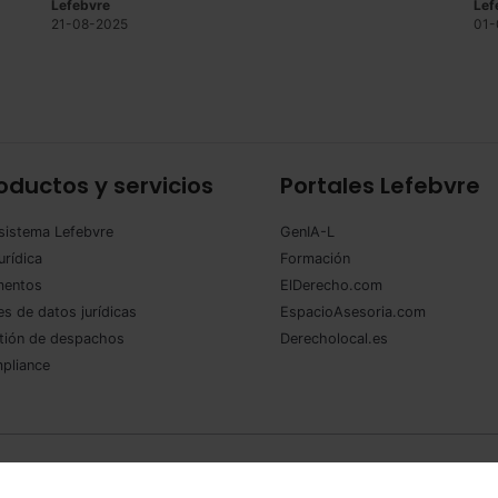
Lefebvre
Lef
21-08-2025
01-
oductos y servicios
Portales Lefebvre
sistema Lefebvre
GenIA-L
urídica
Formación
entos
ElDerecho.com
s de datos jurídicas
EspacioAsesoria.com
tión de despachos
Derecholocal.es
pliance