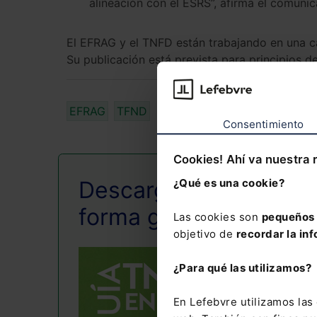
alineación con el ESRS”, afirma el comuni
El EFRAG y el TNFD están trabajando en una ca
Su publicación está prevista para principios d
EFRAG
TFND
Consentimiento
Cookies! Ahí va nuestra 
¿Qué es una cookie?
Descarga esta guía d
forma gratuita
Las cookies son
pequeños 
objetivo de
recordar la inf
¿Para qué las utilizamos?
En Lefebvre utilizamos la