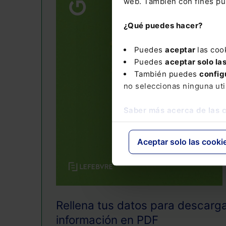
web. También con fines pub
¿Qué puedes hacer?
Puedes
aceptar
las coo
Puedes
aceptar solo la
También puedes
config
no seleccionas ninguna uti
Saber más acerca de las 
Aceptar solo las cooki
Rellena tus datos para descarga
información en PDF