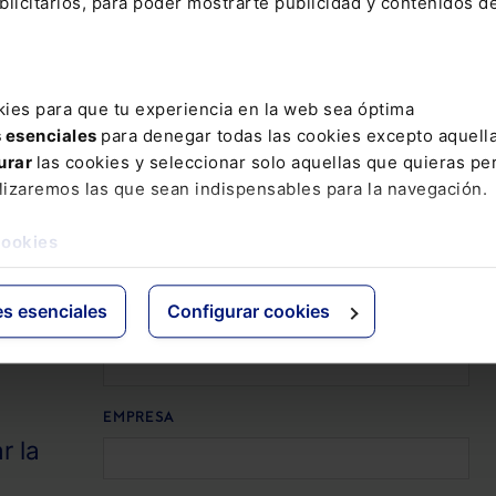
licitarios, para poder mostrarte publicidad y contenidos de
PRIMER APELLIDO
kies para que tu experiencia en la web sea óptima
s esenciales
para denegar todas las cookies excepto aquell
EMAIL
urar
las cookies y seleccionar solo aquellas que quieras per
lizaremos las que sean indispensables para la navegación.
TELÉFONO
cookies
es esenciales
Configurar cookies
CÓDIGO POSTAL
EMPRESA
r la