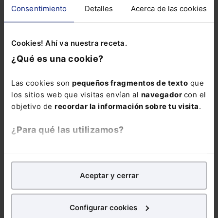
ALERTAS
Consentimiento
Detalles
Acerca de las cookies
Cookies! Ahí va nuestra receta.
¿Qué es una cookie?
Suscríbete ya a la alerta
Las cookies son
pequeños fragmentos de texto
que
ESG
los sitios web que visitas envían al
navegador
con el
objetivo de
recordar la información sobre tu visita
.
Mantente al día de todo lo relacionado con
ESG: noticias, guías, informes sectoriales,
¿Para qué las utilizamos?
ebooks, webinars y mucho más
En Lefebvre utilizamos las cookies con
fines
Nombre:
analíticos
para tratar de
mejorar tu experiencia
en
Aceptar y cerrar
nuestra página web. También con fines publicitarios,
para poder mostrarte publicidad y contenidos de tu
interés.
Email:
Configurar cookies