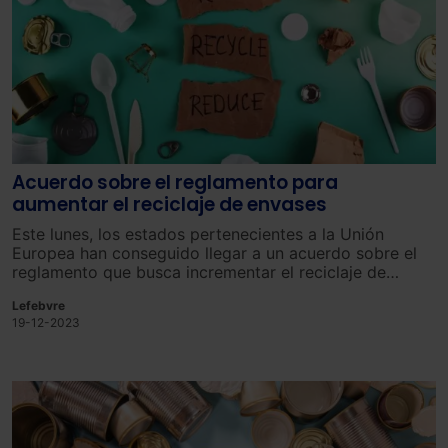
Acuerdo sobre el reglamento para
aumentar el reciclaje de envases
Este lunes, los estados pertenecientes a la Unión
Europea han conseguido llegar a un acuerdo sobre el
reglamento que busca incrementar el reciclaje de
envases, con el objetivo de reutilizar el 90% de ellos y
Lefebvre
cumplir las metas de reducción de residuos del 15%
19-12-2023
para el año 2040.