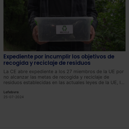
Expediente por incumplir los objetivos de
recogida y reciclaje de residuos
La CE abre expediente a los 27 miembros de la UE por
no alcanzar las metas de recogida y reciclaje de
residuos establecidas en las actuales leyes de la UE, las
cuales son de obligatorio cumplimiento en relación a la
Lefebvre
gestión de residuos municipales.
25-07-2024