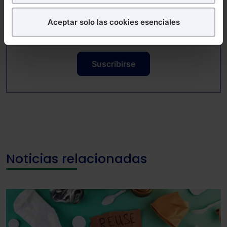
¿Qué puedes hacer?
Aceptar solo las cookies esenciales
Puedes
aceptar
las cookies para que tu
Consulta la información básica sobre Protección de Datos
experiencia en la web sea óptima
Puedes
aceptar solo las esenciales
para denegar
Suscribirse
todas las cookies excepto aquellas imprescindibles.
También puedes
configurar
las cookies y
seleccionar solo aquellas que quieras permitir en tu
navegador. Si no seleccionas ninguna utilizaremos
las que sean indispensables para la navegación.
Saber más acerca de las cookies
Noticias relacionadas