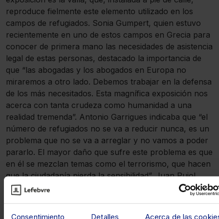
reproduce fielmente este elemento utilizado en los
campos de refugiados. Sonia Gumpert, quien estuvo
recientemente en uno de estos campos en Grecia para
conocer de primera mano las necesidades de asistencia
legal de estas personas, destacado la importancia de
que “las abogadas y los abogados en Europa no
miraremos a otro lado. Debemos trabajar en la defensa
de los más necesitados. Esta magnífica exposición nos
acerca con tanta crudeza como humanidad a una
realidad tremenda”. Antonio Garrigues indicaba que “el
número de refugiados no se va a reducir nunca, es un
problema que no se va a arreglar y no vamos a poder
pararlo. El mayor daño que sufre este problema es que
en él se mezclan temas como el terrorismo, que hacen
que la ciudadanía pierda la sensibilidad”. Juan Pujol,
por su parte, leyó durante su intervención el epílogo
que ha escrito para la obra y que en un breve plazo de
tiempo verá la luz de gracias a Abogacía. En él se
Consentimiento
Detalles
Acerca de las cookie