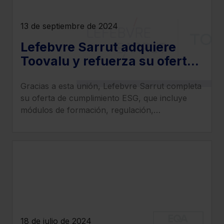
13 de septiembre de 2024
Lefebvre Sarrut adquiere
Toovalu y refuerza su oferta
en materia de cumplimiento
Gracias a esta unión, Lefebvre Sarrut completa
ESG y RSC
su oferta de cumplimiento ESG, que incluye
módulos de formación, regulación,
implementación e informes, y se reafirma como
aliado estratégico para las compañías
europeas.
18 de julio de 2024