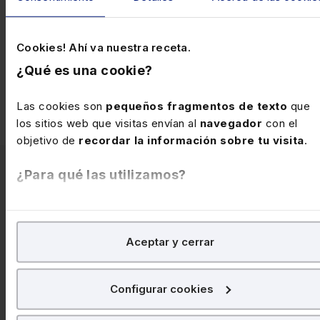
recogen todos los detalles e historias que cuenta la
exposición y con el que se pretende sensibilizar aún
más en sobre esta terrible realidad. “Cada uno tiene
Cookies! Ahí va nuestra receta.
uno tiene que abrir sus brazos y su casa para acoger a
¿Qué es una cookie?
las personas que se encuentran indefensas”, indicaba
Pujol.
Las cookies son
pequeños fragmentos de texto
que
los sitios web que visitas envían al
navegador
con el
objetivo de
recordar la información sobre tu visita
.
¿Para qué las utilizamos?
En Lefebvre utilizamos las cookies con
fines
Artículos
analíticos
para tratar de
mejorar tu experiencia
en
Aceptar y cerrar
nuestra página web. También con fines publicitarios, para
relacionados
poder mostrarte publicidad y contenidos de tu interés.
Configurar cookies
¿Qué puedes hacer?