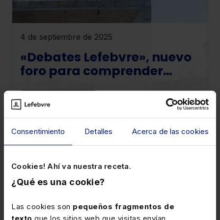
4 de septiembre de 2025
«Debates Lefebvre», nuevo
foro para comprender
mejor la actualidad jurídica
Eventos y jornadas
El objetivo de la iniciativa de Lefebvre es
Consentimiento
Detalles
Acerca de las cookies
enriquecer el discurso jurídico.
Cookies! Ahí va nuestra receta.
¿Qué es una cookie?
Las cookies son
pequeños fragmentos de
texto
que los sitios web que visitas envían