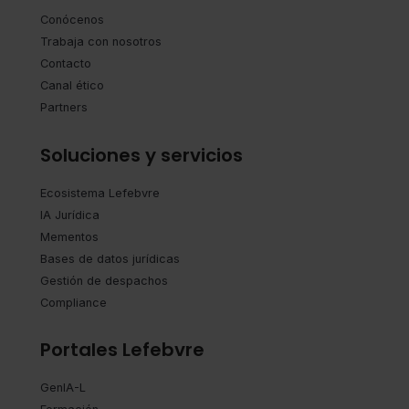
También puedes
configurar
las cookies y
Conócenos
seleccionar solo aquellas que quieras permitir en tu
Trabaja con nosotros
navegador. Si no seleccionas ninguna utilizaremos las
Contacto
que sean indispensables para la navegación.
Canal ético
Partners
Saber más acerca de las cookies
Soluciones y servicios
Ecosistema Lefebvre
IA Jurídica
Mementos
Bases de datos jurídicas
Gestión de despachos
Compliance
Portales Lefebvre
GenIA-L