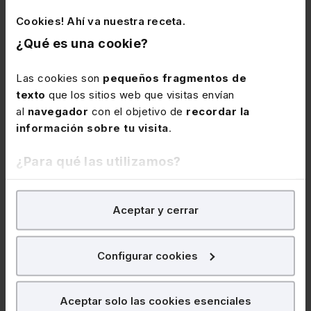
ese monopolio? Si se acaba con el
Cookies! Ahí va nuestra receta.
monopolio de los taxistas cómo no se va a
¿Qué es una cookie?
acabar con el de los abogados, costará más
¡pero algún día caerá!
Las cookies son
pequeños fragmentos de
texto
que los sitios web que visitas envían
al
navegador
con el objetivo de
recordar la
información sobre tu visita
.
¿Para qué las utilizamos?
Lefebvre
En Lefebvre utilizamos las cookies con
fines
Aceptar y cerrar
Conócenos
analíticos
para tratar de
mejorar tu experiencia
en
Trabaja con nosotros
nuestra página web. También con fines publicitarios,
Contacto
para poder mostrarte publicidad y contenidos de tu
Configurar cookies
Canal ético
interés.
Partners
¿Qué puedes hacer?
Aceptar solo las cookies esenciales