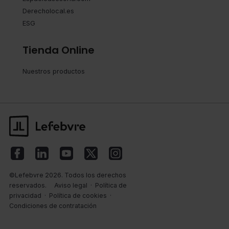
seleccionar solo aquellas que quieras permitir en tu
Derecholocal.es
navegador. Si no seleccionas ninguna utilizaremos las
ESG
que sean indispensables para la navegación.
Tienda Online
Saber más acerca de las cookies
Nuestros productos
©Lefebvre 2026. Todos los derechos
reservados.
Aviso legal
·
Política de
privacidad
·
Política de cookies
·
Condiciones de contratación