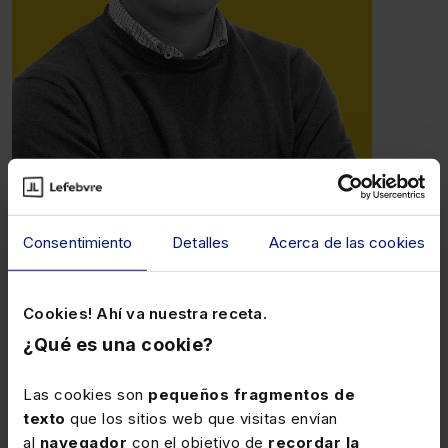
Fernando de Pablo
Consentimiento
Detalles
Acerca de las cookies
Fundador Dibujario
Cookies! Ahí va nuestra receta.
¿Qué es una cookie?
Lefebvre
Las cookies son
pequeños fragmentos de
texto
que los sitios web que visitas envían
Conócenos
al
navegador
con el objetivo de
recordar la
Trabaja con nosotros