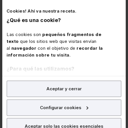
poca regulación en EEUU, ha favorecido la
innovación que tienen ellos frente a
Cookies! Ahí va nuestra receta.
nosotros, y la posibilidad de crear escala de
¿Qué es una cookie?
negocio y hacer 'unicornios' para crecer
muy rápido…
Las cookies son
pequeños fragmentos de
texto
que los sitios web que visitas envían
al
navegador
con el objetivo de
recordar la
información sobre tu visita
.
¿Para qué las utilizamos?
Lefebvre
En Lefebvre utilizamos las cookies con
fines
Aceptar y cerrar
analíticos
para tratar de
mejorar tu experiencia
en
Conócenos
nuestra página web. También con fines publicitarios,
Trabaja con nosotros
para poder mostrarte publicidad y contenidos de tu
Contacto
Configurar cookies
interés.
Canal ético
Partners
¿Qué puedes hacer?
Aceptar solo las cookies esenciales