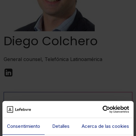
Diego Colchero
General counsel, Telefónica Latinoamérica
Estamos a mi entender sobre-regulados. La
Consentimiento
Detalles
Acerca de las cookies
estrategia de sobre-regular en Europa vs. la