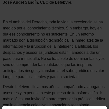
José Ángel Sandín, CEO de Lefebvre.
En el ámbito del Derecho, toda la vida la excelencia se ha
medido por el conocimiento técnico. Sin embargo, hoy en
día ese conocimiento no es suficiente. En un entorno
marcado por la disrupción tecnológica, la inmediatez de la
información y la irrupción de la inteligencia artificial, los
despachos y asesorías jurídicas están llamados a dar un
paso para ir más allá. No se trata solo de dominar las leyes,
sino de comprender las realidades que las inspiran,
anticipar los riesgos y transformar el saber jurídico en valor
tangible para los clientes y para la sociedad.
Desde Lefebvre, llevamos años acompañando a abogados,
asesores y expertos en este proceso de transformación. Ir
más allá es una invitación para repensar la práctica jurídica
con inteligencia colectiva, innovación y tecnología.