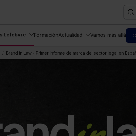
as Lefebvre
Formación
Actualidad
Vamos más allá
C
Brand in Law - Primer informe de marca del sector legal en Espa