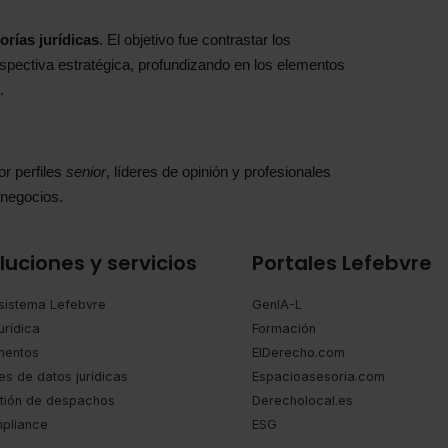
orías jurídicas
. El objetivo fue contrastar los
spectiva estratégica, profundizando en los elementos
.
r perfiles
senior
, líderes de opinión y profesionales
 negocios.
luciones y servicios
Portales Lefebvre
sistema Lefebvre
GenIA-L
urídica
Formación
entos
ElDerecho.com
es de datos jurídicas
Espacioasesoria.com
tión de despachos
Derecholocal.es
pliance
ESG