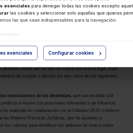
as esenciales
para denegar todas las cookies excepto aquell
or legal
urar
las cookies y seleccionar solo aquellas que quieras perm
legal se han utilizado tres fuentes principales de recogida de
remos las que sean indispensables para la navegación.
a cabo entre febrero del 2024 y marzo del 2025. Se trata de
 cookies
ón y análisis hasta destilar los atributos a valorar y la
s han sido:
ies esenciales
Configurar cookies
e
y de despachos de abogados (dos sesiones en Madrid y
gn Thinking
para identificar los principales puntos de dolor en
os atributos reales por los que se valora una marca legal. Esta
alitativa de
insights
y diseñar los ejes clave de las siguientes
 las conclusiones de las dinámicas,
que han recibido 103
 jurídicos
in-house
con posiciones relevantes o de influencia
 se ha realizado en colaboración con la Cátedra URJC-Lefebvre
a las Mejores Prácticas Jurídicas, que ha ayudado a
er los criterios para identificar los atributos de marca mejor