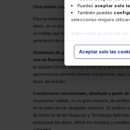
Puedes
aceptar solo l
Una visión cuantitativa y cualitativa del sect
También puedes
config
Para la realización del estudio de marca del sector 
seleccionas ninguna utiliza
datos, en un proceso faseado y progresivo llevado 
Saber más acerca de las
un trabajo que ha requerido de tiempo de estructuraci
generación de conclusiones. Las fuentes de análisi
Aceptar solo las cook
Dinámicas de grupo con profesionales
in-hous
una en Barcelona).
Se utilizó metodología de
Desi
la relación con los servicios jurídicos y descubrir l
aproximación permitió obtener una primera capa cu
fases del estudio.
Cuestionario estructurado, diseñado a partir de
respuestas válidas, en su gran mayoría, de perfiles
en la selección de abogados externos. El análisis
de Derecho de los Negocios y Tecnología Aplicada 
estructurar los datos, definir los modelos y establec
valorados.