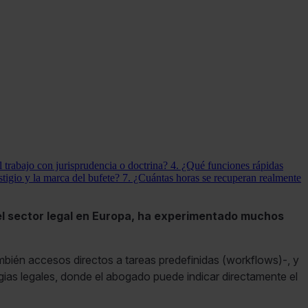
 trabajo con jurisprudencia o doctrina?
4. ¿Qué funciones rápidas
stigio y la marca del bufete?
7. ¿Cuántas horas se recuperan realmente
 el sector legal en Europa, ha experimentado muchos
también accesos directos a tareas predefinidas (workflows)-, y
egias legales, donde el abogado puede indicar directamente el