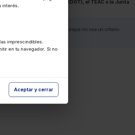
rección General de Tributos (DGT), el TEAC o la Junta
 interés.
stración respecto a un asunto, aunque no sea un criterio
as imprescindibles.
itir en tu navegador. Si no
Aceptar y cerrar