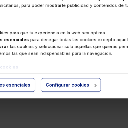
cisión milimétrica en las resoluciones de organismos como la
Di
icitarios, para poder mostrarte publicidad y contenidos de tu
erecho puede llegar a construir el criterio que tiene la Admini
kies para que tu experiencia en la web sea óptima
as esenciales
para denegar todas las cookies excepto aquell
urar
las cookies y seleccionar solo aquellas que quieras perm
remos las que sean indispensables para la navegación.
nIA-L para la rutina diaria?
 cookies
e este artículo, las denominadas
workflows
, son 12:
ies esenciales
Configurar cookies