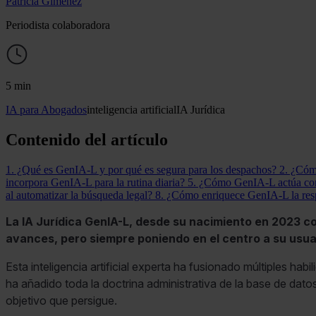
Patricia Giménez
Periodista colaboradora
5 min
IA para Abogados
inteligencia artificial
IA Jurídica
Contenido del artículo
1. ¿Qué es GenIA-L y por qué es segura para los despachos?
2. ¿Cóm
incorpora GenIA-L para la rutina diaria?
5. ¿Cómo GenIA-L actúa com
al automatizar la búsqueda legal?
8. ¿Cómo enriquece GenIA-L la resp
La IA Jurídica GenIA-L, desde su nacimiento en 2023 c
avances, pero siempre poniendo en el centro a su usuar
Esta inteligencia artificial experta ha fusionado múltiples ha
ha añadido toda la doctrina administrativa de la base de dato
objetivo que persigue.