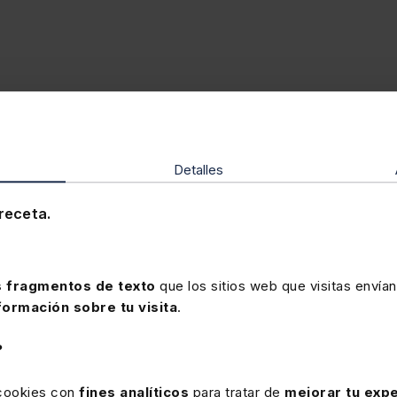
dos
Detalles
receta.
 fragmentos de texto
que los sitios web que visitas envían
prudencia o doctrina?
formación sobre tu visita
.
 abogado
elegir el terreno en el que quiere jugar según su 
?
letrado introduce los hechos y la conclusión que desea obtener
 cookies con
fines analíticos
para tratar de
mejorar tu expe