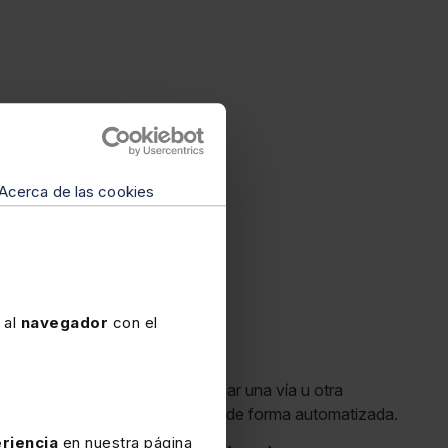
Acerca de las cookies
 al
navegador
con el
estrategia
: basta con seleccionar una vía u otra
, y el sistema se pone a trabajar de forma automatizada.
riencia
en nuestra página