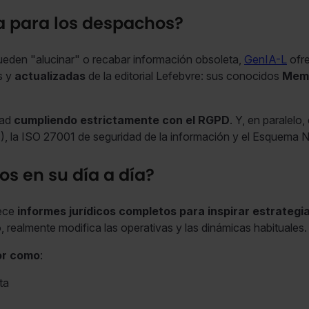
a para los despachos?
eden "alucinar" o recabar información obsoleta,
GenIA-L
ofr
s y
actualizadas
de la editorial Lefebvre: sus conocidos
Meme
dad
cumpliendo estrictamente con el RGPD
. Y, en paralelo
IA), la ISO 27001 de seguridad de la información y el Esquema
s en su día a día?
rece
informes jurídicos completos para inspirar estrategi
llo, realmente modifica las operativas y las dinámicas habituales.
or como
:
ta