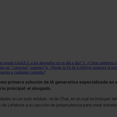
o ayuda GenIA-L a los abogados en su día a día?
3. ¿Cómo optimiza el
o un "corrector" experto?
6. ¿Puede la IA de Lefebvre proteger el pre
uesta a cualquier consulta?
omo primera solución de IA generativa especializada en
io principal: el abogado.
bilidades en un solo módulo -el de Chat, en el cual se incluyen 
s de Lefebvre a su sección de jurisprudencia para crear estrat