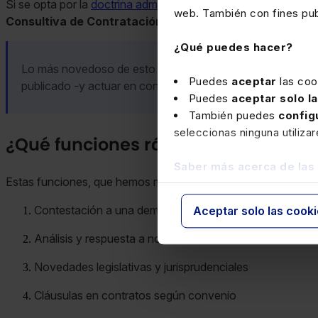
Si se opta por la
doctrina administrativa
, la IA bucea con pre
web. También con fines publ
Consultiva de Contratación Administrativa
.
¿Qué puedes hacer?
Lo más novedoso de esto último es que el profesional del d
Puedes
aceptar
las coo
publicado -y actuar en consecuencia-.
Puedes
aceptar solo l
También puedes
config
seleccionas ninguna utiliza
¿Qué funciones rápidas incorpora Ge
Saber más acerca de las
Estas funciones, que hemos mencionado en la introducción d
Contestación a una demanda
Aceptar solo las cook
Análisis y respuesta a notificaciones
Novedades legislativas y jurisprudenciales
Cláusulas en contratos según convenio