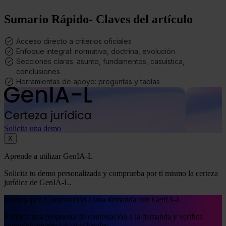
Sumario Rápido- Claves del artículo
Saber más acerca de las cookies
Acceso directo a criterios oficiales
Enfoque integral: normativa, doctrina, evolución
Secciones claras: asunto, fundamentos, casuística,
conclusiones
Herramientas de apoyo: preguntas y tablas
Solicita una demo
X
Aprende a utilizar GenIA-L
Solicita tu demo personalizada y comprueba por ti mismo la certeza
jurídica de GenIA-L.
Whitepaper: Contestación a una demanda con GenIA-L
Redacta una propuesta de contestación a la demanda y verifica
automáticamente las citas legales.