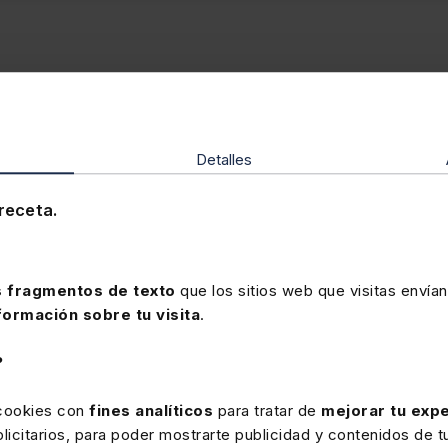
Detalles
receta.
 fragmentos de texto
que los sitios web que visitas envían
Doctrina Administrativa
formación sobre tu visita
.
 en el trabajo con la Doctrina Administrativa.
?
 cookies con
fines analíticos
para tratar de
mejorar tu expe
icitarios, para poder mostrarte publicidad y contenidos de tu