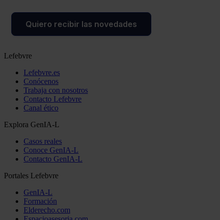
Quiero recibir las novedades
Lefebvre
Lefebvre.es
Conócenos
Trabaja con nosotros
Contacto Lefebvre
Canal ético
Explora GenIA-L
Casos reales
Conoce GenIA-L
Contacto GenIA-L
Portales Lefebvre
GenIA-L
Formación
Elderecho.com
Espacioasesoria.com