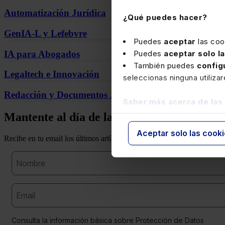
Automatización Jurídica
¿Qué puedes hacer?
GenIA-L y Lefebvre
Puedes
aceptar
las coo
IA para Abogados
Puedes
aceptar solo l
También puedes
config
Legaltech e Innovación
seleccionas ninguna utiliza
Redacción y Documentos Jurídicos
Saber más acerca de las
Mantente al día de la IA jurídica
Aceptar solo las cook
Recibe en tu email los últimos artículos, tendencias, casos de uso y nov
Consulta la información básica sobre Protección de Datos