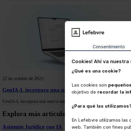
Consentimiento
Cookies! Ahí va nuestra 
¿Qué es una cookie?
22 de octubre de 2025
Las cookies son
pequeños
GenIA-L incorpora una nueva manera de analizar la 
objetivo de
recordar la in
GenIA-L incorpora una nueva metodología que supone otra perspectiva
¿Para qué las utilizamos
Explora más artículos
En Lefebvre utilizamos las
Asistente Jurídico con IA
web. También con fines publ