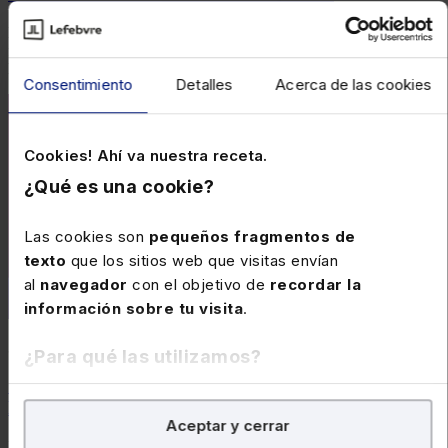
El agente de verificación de citas del sistema Docs+ permite incluir
fragmentos o menciones a legislación o jurisprudencia en un escrito
legal con exactitud y validez.
Consentimiento
Detalles
Acerca de las cookies
Cookies! Ahí va nuestra receta.
¿Qué es una cookie?
Las cookies son
pequeños fragmentos de
texto
que los sitios web que visitas envían
al
navegador
con el objetivo de
recordar la
información sobre tu visita
.
30 de abril de 2025
¿Para qué las utilizamos?
GenIA-L Docs+, un analista inteligente diseñado por
En Lefebvre utilizamos las cookies con
fines
Lefebvre para interactuar con documentos legales
Aceptar y cerrar
analíticos
para tratar de
mejorar tu experiencia
en
En la infografía elaborada por los expertos de nuestra compañía se