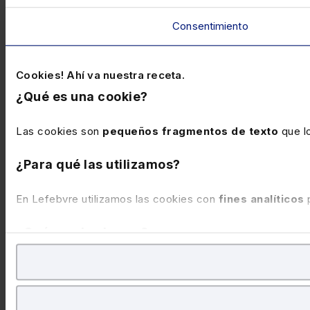
Consentimiento
Cookies! Ahí va nuestra receta.
¿Qué es una cookie?
Las cookies son
pequeños fragmentos de texto
que lo
¿Para qué las utilizamos?
En Lefebvre utilizamos las cookies con
fines analíticos
p
¿Qué puedes hacer?
Puedes
aceptar
las cookies para que tu experiencia 
Puedes
aceptar solo las esenciales
para denegar to
También puedes
configurar
las cookies y seleccionar