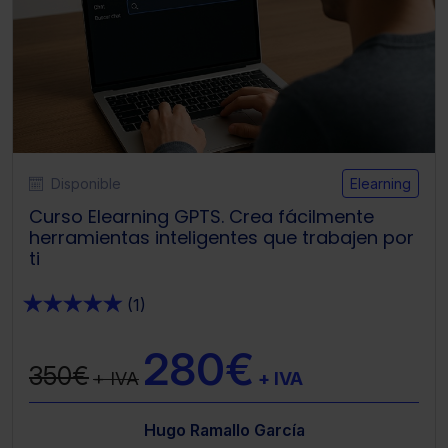
Saber más acerca de las cookies
Disponible
Elearning
Curso Elearning GPTS. Crea fácilmente
herramientas inteligentes que trabajen por
ti
★
★
★
★
★
(1)
280€
350€
+ IVA
+ IVA
Hugo Ramallo García