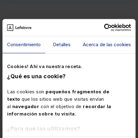
Cursos relacionados
Consentimiento
Detalles
Acerca de las cookies
Descubre cuáles son los cursos más demandados por
nuestros clientes de entre todos los que tenemos
disponibles en nuestro catálogo.
Cookies! Ahí va nuestra receta.
¿Qué es una cookie?
Las cookies son
pequeños fragmentos de
IA
Habilidades Profesionales
texto
que los sitios web que visitas envían
al
navegador
con el objetivo de
recordar la
información sobre tu visita
.
¿Para qué las utilizamos?