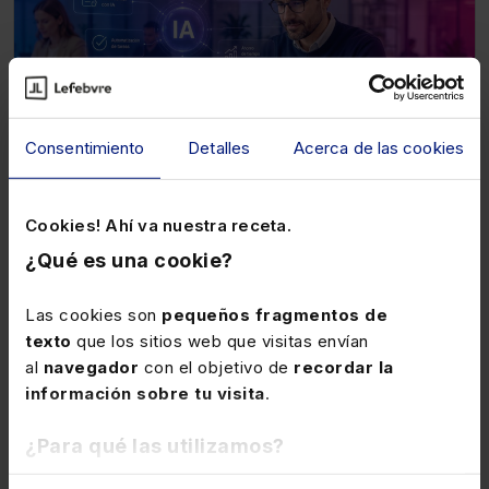
Consentimiento
Detalles
Acerca de las cookies
Cookies! Ahí va nuestra receta.
19 de enero de 2027
Webinar
¿Qué es una cookie?
Curso IA para ahorrar tiempo. Aplicaciones
reales en despachos y pymes (3 sesiones
webinar)
Las cookies son
pequeños fragmentos de
texto
que los sitios web que visitas envían
★
★
★
★
★
(0)
al
navegador
con el objetivo de
recordar la
información sobre tu visita
.
256€
320€
+ IVA
+ IVA
¿Para qué las utilizamos?