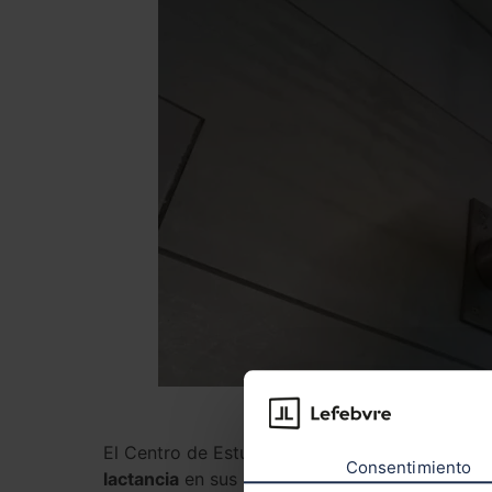
El Centro de Estudios Jurídicos (CEJ), compr
Consentimiento
lactancia
en sus instalaciones. Esta se ubica e