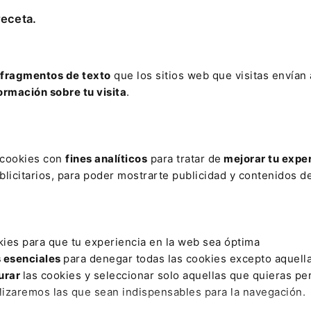
 una nevera.
receta.
e forman parte del
personal del CEJ
, incluyendo
es titulares o en prácticas de la Carrera Fiscal, del Cuerpo
los cuerpos de médicos forenses y facultativos del Instituto
fragmentos de texto
que los sitios web que visitas envían
os cuerpos generales y especiales al servicio de la
ormación sobre tu visita
.
ados del Estado que cursan sus estudios en el centro, y las
 reciben formación especializada en la función de policía
ellas.
s cookies con
fines analíticos
para tratar de
mejorar tu expe
ado una iniciativa con el propósito de proporcionar un
licitarios, para poder mostrarte publicidad y contenidos de
ctantes que visiten el edificio. Esto permitirá a éstas
erna, contribuyendo de este modo a una mejor
conciliación
y
a la formación profesional
de las mujeres trabajadoras de
incorporación a la vida laboral tras la maternidad.
kies para que tu experiencia en la web sea óptima
s esenciales
para denegar todas las cookies excepto aquell
urar
las cookies y seleccionar solo aquellas que quieras per
lizaremos las que sean indispensables para la navegación.