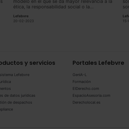
os
modelo en el que se da mayor relevancia a la
so
ética, la responsabilidad social o la
so
sostenibilidad.
im
Lefebvre
Lef
de
20-02-2023
15-
or
oductos y servicios
Portales Lefebvre
sistema Lefebvre
GenIA-L
urídica
Formación
entos
ElDerecho.com
s de datos jurídicas
EspacioAsesoria.com
tión de despachos
Derecholocal.es
pliance