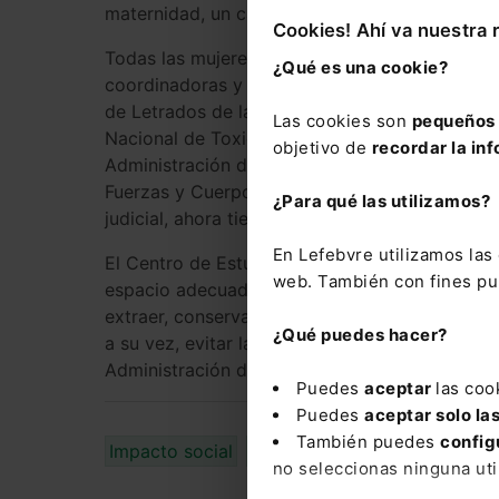
maternidad, un cambiador, una mesa auxiliar y
Cookies! Ahí va nuestra 
Todas las mujeres en período de lactancia qu
¿Qué es una cookie?
coordinadoras y docentes, visitantes, integrant
de Letrados de la Administración de Justicia, 
Las cookies son
pequeños 
Nacional de Toxicología y Ciencias Forenses, l
objetivo de
recordar la inf
Administración de Justicia, el Cuerpo de Abog
Fuerzas y Cuerpos de Seguridad del Estado que
¿Para qué las utilizamos?
judicial, ahora tienen disponible recursos para 
En Lefebvre utilizamos la
El Centro de Estudios Judiciales (CEJ) ha lanz
web. También con fines pub
espacio adecuado y tranquilo para las madres la
extraer, conservar y transportar la leche mat
¿Qué puedes hacer?
a su vez, evitar las limitaciones para el
acceso 
Administración de Justicia, así como para su re
Puedes
aceptar
las coo
Puedes
aceptar solo la
También puedes
config
Impacto social
social
no seleccionas ninguna uti