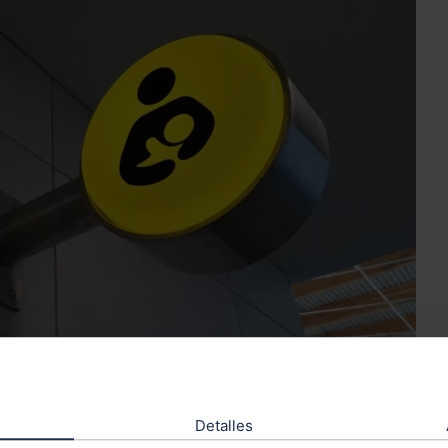
ometido con la
igualdad y la inclusión
, ha creado una
sala 
Detalles
n la primera planta de la sede y cuenta con dos sillones de