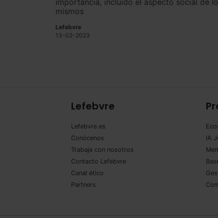
importancia, incluido el aspecto social de l
mismos
Lefebvre
13-02-2023
Lefebvre
Pr
Lefebvre.es
Eco
Conócenos
IA J
Trabaja con nosotros
Mem
Contacto Lefebvre
Base
Canal ético
Ges
Partners
Com