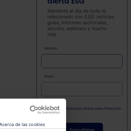
alerta ESG
Mantente al día de todo lo
relacionado con ESG: noticias,
guías, informes sectoriales,
ebooks, webinars y mucho
más
Nombre:
Email:
Consulta la información básica sobre Protección
de Datos
de
Acerca de las cookies
Suscribirse