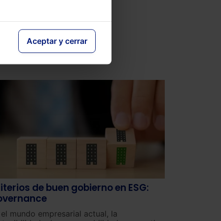
Aceptar y cerrar
iterios de buen gobierno en ESG:
overnance
 el mundo empresarial actual, la