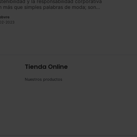
stenibilidad y la responsabilidad corporativa
n más que simples palabras de moda; son
perativos estratégicos que guían la toma de
ebvre
cisiones y las operaciones de las
02-2023
ganizaciones.
Tienda Online
Nuestros productos