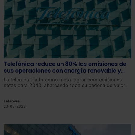
Telefónica reduce un 80% las emisiones de
sus operaciones con energía renovable y
tecnología eficiente
La
tel
co
ha
f
ij
ado
com
o
meta
log
rar
cero emisiones
netas
para
20
40
,
ab
arc
ando
to
da
su
cad
ena
de
val
or
.
Lefebvre
23-03-2023