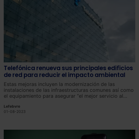
Telefónica renueva sus principales edificios
de red para reducir el impacto ambiental
Est
as
me
j
oras
incl
uy
en
la
modern
iz
aci
ón
de
las
inst
al
acion
es
de
las
inf
ra
est
ruct
uras
com
unes
as
í
com
o
el
equip
am
ient
o
para
a
se
gur
ar
“
el
me
j
or
servic
io
al
client
e
final
“,
se
g
ú
n
ha manifestado
la
em
p
resa
.
Lefebvre
01-08-2023