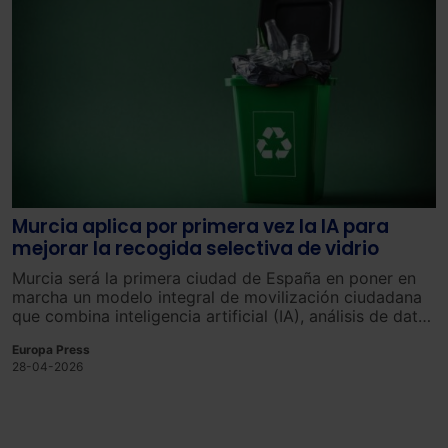
Murcia aplica por primera vez la IA para
mejorar la recogida selectiva de vidrio
Murcia será la primera ciudad de España en poner en
marcha un modelo integral de movilización ciudadana
que combina inteligencia artificial (IA), análisis de datos
y acciones de proximidad para aumentar el reciclaje de
Europa Press
envases de vidrio, según ha informado el ayuntamiento
28-04-2026
capitalino.