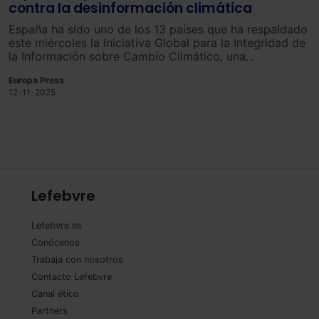
contra la desinformación climática
España ha sido uno de los 13 países que ha respaldado
este miércoles la Iniciativa Global para la Integridad de
la Información sobre Cambio Climático, una
declaración para abordar la desinformación climática
Europa Press
que busca promover información precisa y basada en
12-11-2025
pruebas sobre cuestiones climáticas.
Lefebvre
Lefebvre.es
Conócenos
Trabaja con nosotros
Contacto Lefebvre
Canal ético
Partners