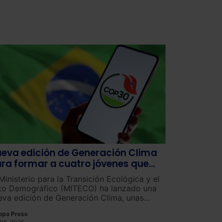
eva edición de Generación Clima
ra formar a cuatro jóvenes que
rticiparán en la COP30
Ministerio para la Transición Ecológica y el
to Demográfico (MITECO) ha lanzado una
eva edición de Generación Clima, unas
cas con las que formarán a cuatro jóvenes
opa Press
e se integrarán en la delegación española