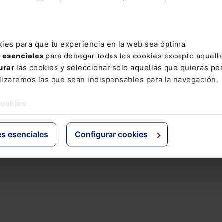
idad internacional llegue a grandes avances en materia de
siones en la Cumbre del Clima, según señalaron varios
mbargo, apunta a que el “gran mensaje” del encuentro
ecanismo para la transición.
kies para que tu experiencia en la web sea óptima
s esenciales
para denegar todas las cookies excepto aquell
 como la petición de que los países acuerden un ‘set’
urar
las cookies y seleccionar solo aquellas que quieras per
nces en adaptación al cambio climático.
lizaremos las que sean indispensables para la navegación.
lobal no entra en cuestiones vinculadas a la financiación,
cookies
los miembros de la Organización de Países Exportadores de
quete sea sectorial” ya que no quieren que “nadie les
es esenciales
Configurar cookies