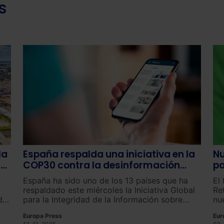
s
la
España respalda una iniciativa en la
Nu
de
COP30 contra la desinformación
pa
climática
pa
España ha sido uno de los 13 países que ha
El 
respaldado este miércoles la Iniciativa Global
Re
des
para la Integridad de la Información sobre
nu
 la
Cambio Climático, una declaración para
be
Europa Press
Eur
abordar la desinformación climática que busca
qu