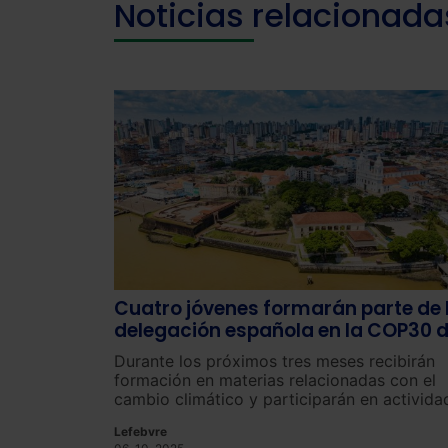
Noticias relacionada
Cuatro jóvenes formarán parte de 
delegación española en la COP30 
Belem
Durante los próximos tres meses recibirán
formación en materias relacionadas con el
cambio climático y participarán en activida
coordinadas por la Fundación Biodiversidad,
Lefebvre
Oficina Española de Cambio Climático y el