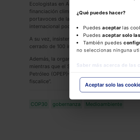
Ecologistas en Acción no espera que la comun
financiación climática y mitigación de las emi
¿Qué puedes hacer?
portavoces de la ONG la semana pasada. Sin e
internacional podría ser la aprobación de un m
Puedes
aceptar
las coo
Puedes
aceptar solo la
A su vez, insisten en algunas de sus demandas,
También puedes
config
cerrado de 100 indicadores para medir los ava
no seleccionas ninguna uti
Además, la organización resalta que el Norte G
Saber más acerca de las 
mientras que el Sur Global –particularmente, 
Petróleo (OPEP)– se niegan a que “cualquier pa
fiscalice”.
Aceptar solo las cooki
COP30
gobernanza
Medioambiente