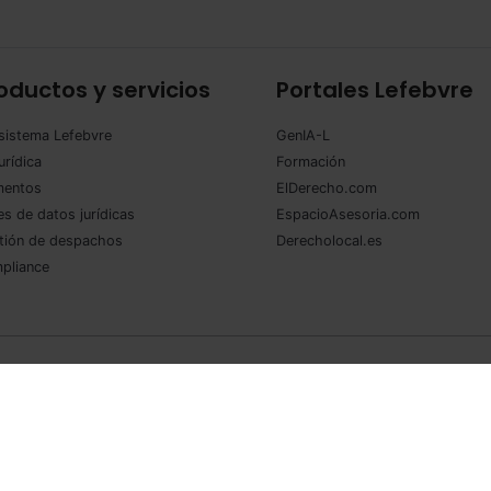
oductos y servicios
Portales Lefebvre
sistema Lefebvre
GenIA-L
urídica
Formación
entos
ElDerecho.com
s de datos jurídicas
EspacioAsesoria.com
tión de despachos
Derecholocal.es
pliance
so legal
·
Política de privacidad
·
Política de cookies
·
Condiciones