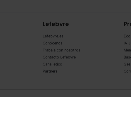
Lefebvre
Pr
Lefebvre.es
Eco
Conócenos
IA J
Trabaja con nosotros
Mem
Contacto Lefebvre
Base
Canal ético
Ges
Partners
Com
©Lefebvre 2026. Todos los derechos reservados.
Avi
de contratación