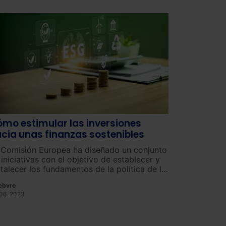
mo estimular las inversiones
cia unas finanzas sostenibles
 Comisión Europea ha diseñado un conjunto
 iniciativas con el objetivo de establecer y
rtalecer los fundamentos de la política de la
 en lo que respecta a las finanzas
ebvre
stenibles.
06-2023