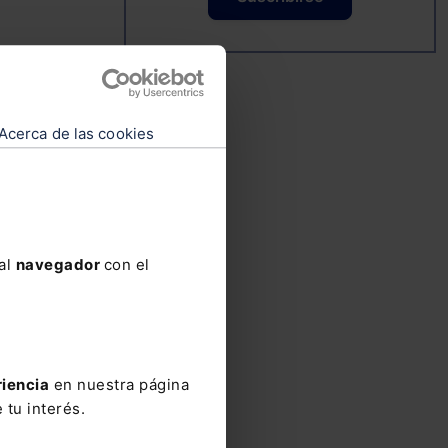
que
Acerca de las cookies
ios
a,
 al
navegador
con el
ns,
riencia
en nuestra página
 tu interés.