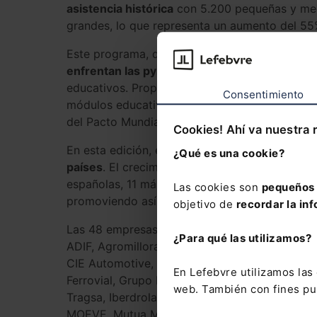
asistencia histórica
con 5.200 pequeñas y me
grandes, lo que representa un aumento del 55
Este programa, que se extenderá durante cin
enfrentan las pymes en términos de sostenib
educativos. Proporciona una plataforma en líne
Consentimiento
módulos educativos sobre sostenibilidad, los
del Pacto Mundial de la ONU, además de acces
Cookies! Ahí va nuestra 
En esta edición, el programa ha incrementado 
¿Qué es una cookie?
países
. El crecimiento del programa ha sido 
españolas, 11 más que en la edición anterior, 
Las cookies son
pequeños 
promoviendo así la transformación sostenible 
objetivo de
recordar la inf
Las 48 empresas españolas participantes en es
¿Para qué las utilizamos?
ADIF, Agromillora Group, Antolin, AMC Global
CIE Automotive, El Corte Inglés, Enagás, End
En Lefebvre utilizamos la
Ferrovial, Grupo Empresarial Sando, Grupo Ero
web. También con fines pub
Tragsa, Iberdrola, Iberpotash, Ilunion, IndraG
MOEVE, Mutua Madrileña, Navantia, NTT Data, 