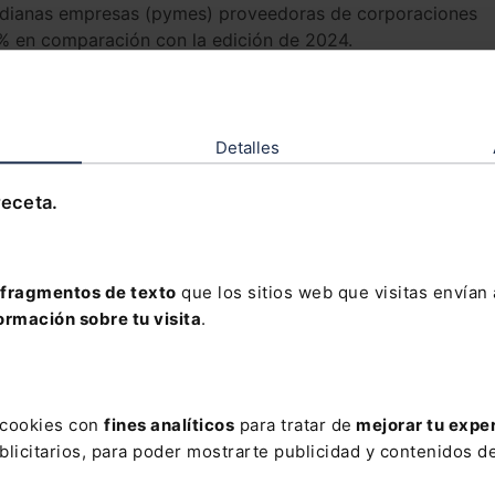
dianas empresas (pymes) proveedoras de corporaciones
% en comparación con la edición de 2024.
co meses, tiene como objetivo
abordar los desafíos clave 
ilidad
, tales como la falta de conocimiento y recursos
a gratuita en español, inglés y portugués, que incluye
Detalles
Objetivos de Desarrollo Sostenible (ODS)
y los Diez Princip
o a cursos, guías y estudios de casos.
receta.
su impacto internacional con la inclusión de
pymes de 72
posible gracias al compromiso de 48 grandes empresas
que han incorporado a sus pymes proveedoras en la iniciativ
fragmentos de texto
que los sitios web que visitas envían
de sus cadenas de suministro.
ormación sobre tu visita
.
ta edición incluyen a Accenture Spain, Acciona, Acerinox,
, Banco Sabadell, BBVA, CaixaBank, Cellnex, Cementos Moli
esa (Grupo Enel), ENUSA, Europa Mundo Vacaciones,
s cookies con
fines analíticos
para tratar de
mejorar tu expe
ski, Iberostar Hotels & Resorts, Grupo Santander, Grupo
licitarios, para poder mostrarte publicidad y contenidos de
roup, ITP Aero, Leroy Merlin, Mahou San Miguel, Mango,
Talgo, Repsol, Roca Group, Roche Farma, Sacyr, Sanitas,