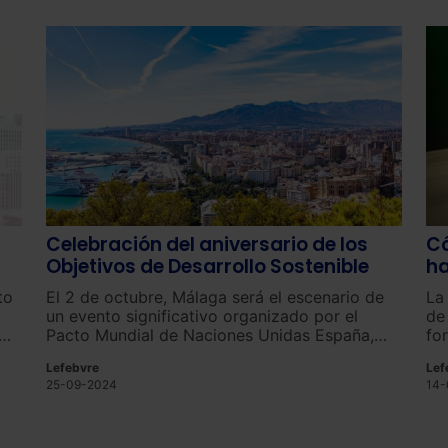
Celebración del aniversario de los
Có
Objetivos de Desarrollo Sostenible
ha
to
El 2 de octubre, Málaga será el escenario de
La
un evento significativo organizado por el
de
Pacto Mundial de Naciones Unidas España,
fo
conmemorando el noveno aniversario de la
UE
Lefebvre
Lef
aprobación de la Agenda 2030.
so
25-09-2024
14-