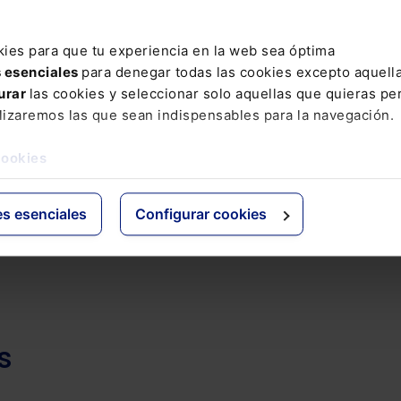
ing Group, TK Elevator, Urbaser, World2Meet.
kies para que tu experiencia en la web sea óptima
no sólo fomentan la educación de sus proveedores, sino qu
s esenciales
para denegar todas las cookies excepto aquell
as pymes participantes, reforzando la transparencia y la
urar
las cookies y seleccionar solo aquellas que quieras per
lizaremos las que sean indispensables para la navegación.
ión ya han integrado los ODS y los principios de
ue el 94% de las pymes calificaron el programa como
cookies
es esenciales
Configurar cookies
s