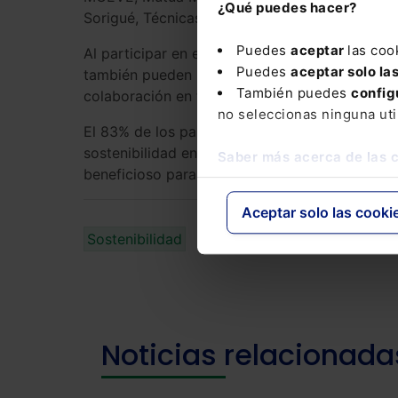
¿Qué puedes hacer?
Sorigué, Técnicas Reunidas, Teknia Manufactur
Puedes
aceptar
las coo
Al participar en el programa, estas empresas 
Puedes
aceptar solo la
también pueden monitorear el rendimiento de l
También puedes
config
colaboración en toda la cadena de suministro.
no seleccionas ninguna uti
El 83% de los participantes de la segunda edic
sostenibilidad en sus estrategias, mientras q
Saber más acerca de las 
beneficioso para su empresa.
Aceptar solo las cooki
Sostenibilidad
Noticias relacionada