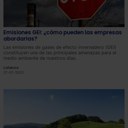
Saber más acerca de las cookies
Emisiones GEI: ¿cómo pueden las empresas
abordarlas?
Las
emisiones de gases de efecto invernadero (GEI)
constit
uy
en
un
a
de
las
princip
ales
amen
az
as
para
el
med
io
ambient
e
de
nu
est
ros
d
í
as
.
Lefebvre
27-07-2023