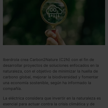
I
ber
d
rol
a
crea
Carbon
2
Nature
(
C
2
N
)
con
el
fin
de
des
ar
roll
ar
pro
y
ect
os
de
sol
uc
ion
es
en
f
oc
ados
en
la
n
atur
ale
za
,
con
el
obj
et
ivo
de
minim
iz
ar
la
hue
lla
de
carbon
o
global
,
me
j
or
ar
la
biod
ivers
idad
y
f
om
ent
ar
un
a
econom
ía
s
ost
en
ible, según ha informado la
compañía.
La eléctrica considera que invertir en la naturaleza es
esencial para actuar contra la crisis climática y de