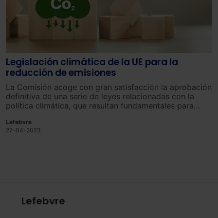
Legislación climática de la UE para la
reducción de emisiones
La Comisión acoge con gran satisfacción la aprobación
definitiva de una serie de leyes relacionadas con la
política climática, que resultan fundamentales para
lograr la meta de neutralidad climática para el año
Lefebvre
2050.
27-04-2023
Lefebvre