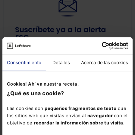
Suscríbete ya a la alerta
ESG
Mantente al día de todo lo relacionado con
ESG: noticias, guías, informes sectoriales,
ebooks, webinars y mucho más
Consentimiento
Detalles
Acerca de las cookies
Nombre:
Cookies! Ahí va nuestra receta.
¿Qué es una cookie?
Email:
Las cookies son
pequeños fragmentos de texto
que
los sitios web que visitas envían al
navegador
con el
objetivo de
recordar la información sobre tu visita
.