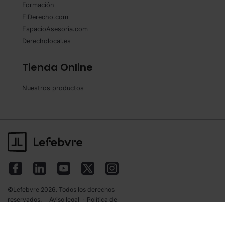
Formación
ElDerecho.com
EspacioAsesoria.com
Derecholocal.es
Tienda Online
Nuestros productos
©Lefebvre 2026. Todos los derechos
reservados.
Aviso legal
·
Política de
privacidad
·
Política de cookies
·
Condiciones
de contratación