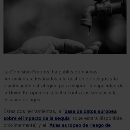
La
Com
isión
Europe
a
ha
publicado
nuevas
herramient
as
destin
adas
a
la
gest
ión
de
ries
gos
y
la
plan
ificación
estr
atég
ica
para
mejorar
la
capacidad
de
la
Un
ión
Europe
a
en
la
l
ucha
contra
las
sequ
ías
y
la
esc
ase
z
de
agua
.
Est
as
dos
herramient
as
,
la
“
base de datos europea
sobre el impacto de la sequía
“
(
que
est
ará
disponible
próximamente
)
y
el
“
Atlas europeo de riesgo de