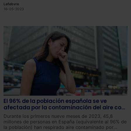
Lefebvre
posible si los países y las empresas realizan cambios
16-05-2023
significativos en sus políticas y en el mercado, así
como el uso de tecnologías existentes.
El 96% de la población española se ve
afectada por la contaminación del aire con
ozono
Durante los primeros nueve meses de 2023, 45,8
millones de personas en España (equivalente al 96% de
la población) han respirado aire contaminado por