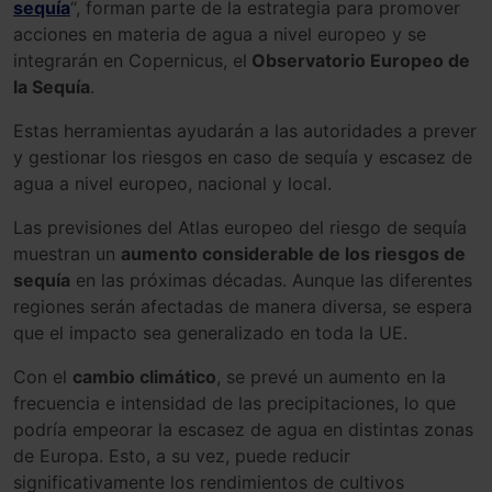
sequía
“,
form
an
parte
de
la
estr
ateg
ia
para
prom
over
acciones
en
materia
de
agua
a
nivel
europe
o
y
se
integr
ar
án
en
Cop
ern
icus
,
el
Observatorio Europeo de
la Sequía
.
Est
as
herramient
as
ayud
ar
án
a
las
autor
idades
a
pre
ver
y
gestion
ar
los
ries
gos
en
caso
de
sequ
ía
y
esc
ase
z
de
agua
a
nivel
europe
o
,
nacional
y
local
.
Las previsiones del Atlas europeo del riesgo de sequía
muestran un
aumento considerable de los riesgos de
sequía
en las próximas décadas. Aunque las diferentes
regiones serán afectadas de manera diversa, se espera
que el impacto sea generalizado en toda la UE.
Con el
cambio climático
, se prevé un aumento en la
frecuencia e intensidad de las precipitaciones, lo que
podría empeorar la escasez de agua en distintas zonas
de Europa. Esto, a su vez, puede reducir
significativamente los rendimientos de cultivos