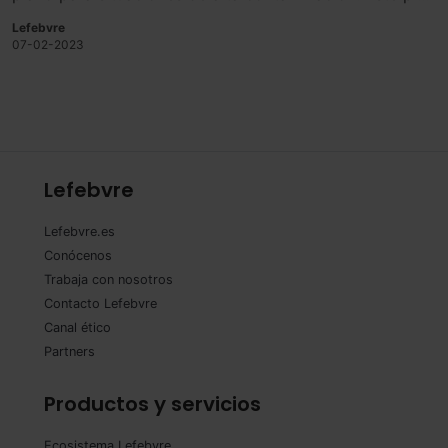
incluye umbrales y medidas uniformes para todas las
Lefebvre
instituciones en caso de rebasar dichos umbrales.
07-02-2023
Lefebvre
Lefebvre.es
Conócenos
Trabaja con nosotros
Contacto Lefebvre
Canal ético
Partners
Productos y servicios
Ecosistema Lefebvre