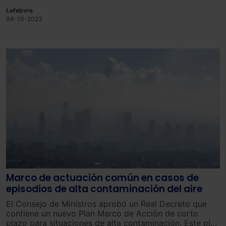
ozono en el 99% del territorio, como revela el informe
Lefebvre
anual de Ecologistas en Acción titulado ‘La
04-10-2023
contaminación por ozono en el Estado español durante
2023’.
Marco de actuación común en casos de
episodios de alta contaminación del aire
El Consejo de Ministros aprobó un Real Decreto que
contiene un nuevo Plan Marco de Acción de corto
plazo para situaciones de alta contaminación. Este plan