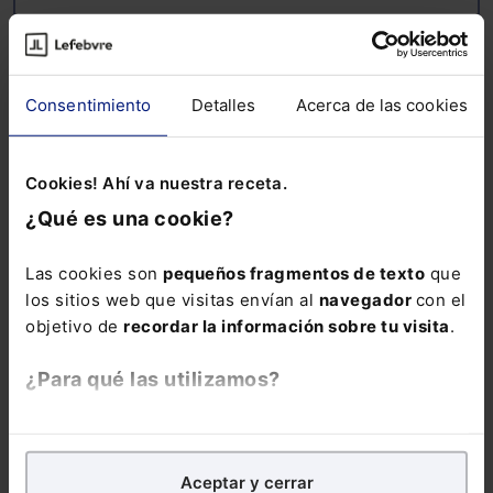
Nombre:
Consentimiento
Detalles
Acerca de las cookies
Email:
Cookies! Ahí va nuestra receta.
¿Qué es una cookie?
Consulta la información básica sobre Protección de Datos
Las cookies son
pequeños fragmentos de texto
que
los sitios web que visitas envían al
navegador
con el
Suscribirse
objetivo de
recordar la información sobre tu visita
.
¿Para qué las utilizamos?
En Lefebvre utilizamos las cookies con
fines
analíticos
para tratar de
mejorar tu experiencia
en
Aceptar y cerrar
nuestra página web. También con fines publicitarios,