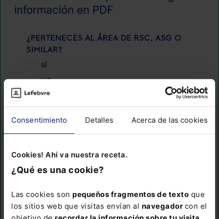
información en PDF
¿PERTENECES AL ÁREA DE RSC, ASG O
SIMILAR?
SÍ
NO
NOMBRE
Consentimiento
Detalles
Acerca de las cookies
PRIMER APELLIDO
Cookies! Ahí va nuestra receta.
¿Qué es una cookie?
EMAIL
Las cookies son
pequeños fragmentos de texto
que
los sitios web que visitas envían al
navegador
con el
objetivo de
recordar la información sobre tu visita
.