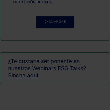
las que sean indispensables para la navegación.
PROTECCIÓN DE DATOS
Saber más acerca de las cookies
DESCARGAR
¿Te gustaría ser ponente en
nuestros Webinars ESG Talks?
Pincha aquí