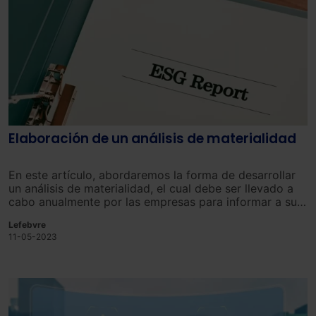
Elaboración de un análisis de materialidad
En este artículo, abordaremos la forma de desarrollar
un análisis de materialidad, el cual debe ser llevado a
cabo anualmente por las empresas para informar a sus
grupos de interés acerca de su rendimiento económico,
Lefebvre
social y medioambiental.
11-05-2023